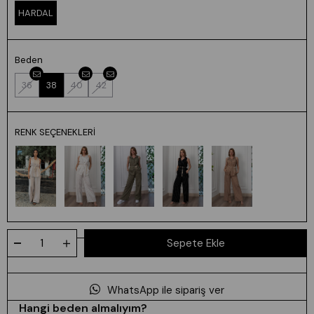
HARDAL
Beden
36
38
40
42
RENK SEÇENEKLERI
WhatsApp ile sipariş ver
Hangi beden almalıyım?