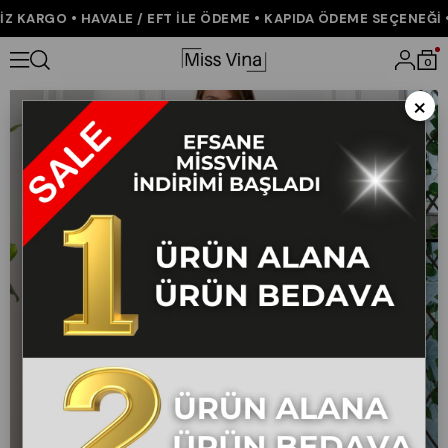
 KARGO • HAVALE / EFT İLE ÖDEME • KAPIDA ÖDEME SEÇENEĞİ • 
Anasayfa
YENİ GELENLER
Çizgili Kolsuz Gömlek ve Bol Paça Pant
0
×