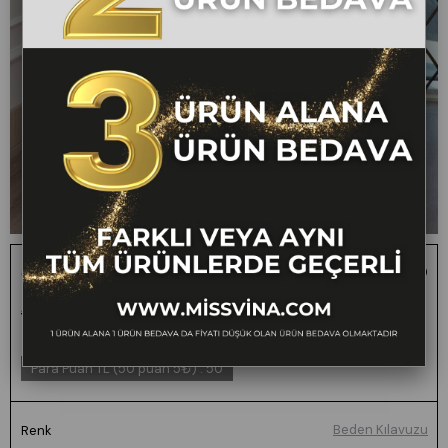
Çizgili Kolsuz Gömlek ve Bol Paça Pantolon 1253
1 ALANA 1 BEDAVA -
₺2.000,00
₺999,00
50
FARKLI VEYA AYNI TÜM
ÜRÜNLERDE GEÇERLİ
Para Puan TL (50 puan 5₺)
:
50
Beden Kılavuzu
Renk