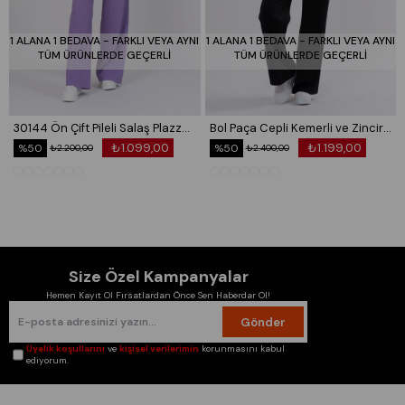
1 ALANA 1 BEDAVA - FARKLI VEYA AYNI
1 ALANA 1 BEDAVA - FARKLI VEYA AYNI
TÜM ÜRÜNLERDE GEÇERLİ
TÜM ÜRÜNLERDE GEÇERLİ
30144 Ön Çift Pileli Salaş Plazzo Cepli Pantolon
Bol Paça Cepli Kemerli ve Zincir Detaylı Atlas Kumaş Pantolon 30024
₺1.099,00
₺1.199,00
%50
%50
₺2.200,00
₺2.400,00
Size Özel Kampanyalar
Hemen Kayıt Ol Fırsatlardan Önce Sen Haberdar Ol!
Gönder
Üyelik koşullarını
ve
kişisel verilerimin
korunmasını kabul
ediyorum.