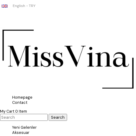
English - TRY
Homepage
Contact
My Cart
0
Item
Yeni Gelenler
Aksesuar