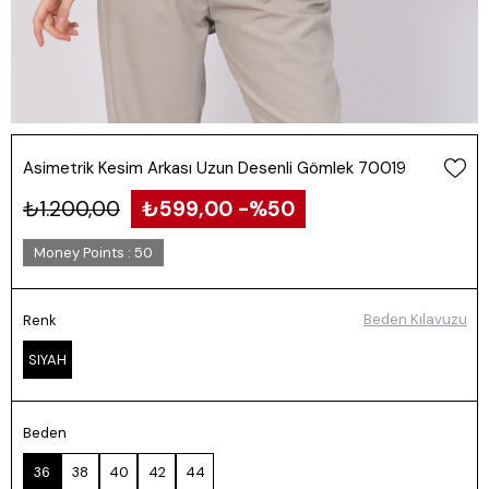
Asimetrik Kesim Arkası Uzun Desenli Gömlek 70019
₺1.200,00
₺599,00
50
Money Points
:
50
Beden Kılavuzu
Renk
SIYAH
Beden
36
38
40
42
44