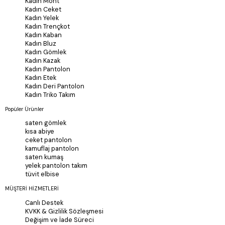
Kadın Mont
Kadın Ceket
Kadın Yelek
Kadın Trençkot
Kadın Kaban
Kadın Bluz
Kadın Gömlek
Kadın Kazak
Kadın Pantolon
Kadın Etek
Kadın Deri Pantolon
Kadın Triko Takım
Popüler Ürünler
saten gömlek
kısa abiye
ceket pantolon
kamuflaj pantolon
saten kumaş
yelek pantolon takım
tüvit elbise
MÜŞTERİ HİZMETLERİ
Canlı Destek
KVKK & Gizlilik Sözleşmesi
Değişim ve İade Süreci