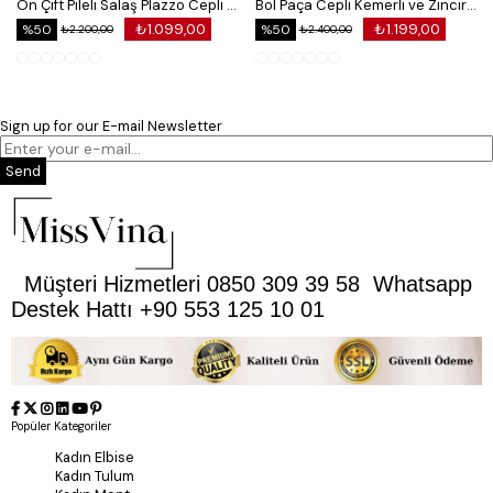
Ön Çift Pileli Salaş Plazzo Cepli Pantolon
Bol Paça Cepli Kemerli ve Zincir Detaylı Atlas Kumaş Pantolon
₺1.099,00
₺1.199,00
%50
%50
₺2.200,00
₺2.400,00
Sign up for our E-mail Newsletter
Send
Müşteri Hizmetleri 0850 309 39 58 Whatsapp
Destek Hattı +90 553 125 10 01
Popüler Kategoriler
Kadın Elbise
Kadın Tulum