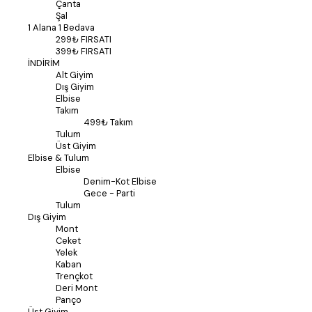
Çanta
Şal
1 Alana 1 Bedava
299₺ FIRSATI
399₺ FIRSATI
İNDİRİM
Alt Giyim
Dış Giyim
Elbise
Takım
499₺ Takım
Tulum
Üst Giyim
Elbise & Tulum
Elbise
Denim-Kot Elbise
Gece - Parti
Tulum
Dış Giyim
Mont
Ceket
Yelek
Kaban
Trençkot
Deri Mont
Panço
Üst Giyim