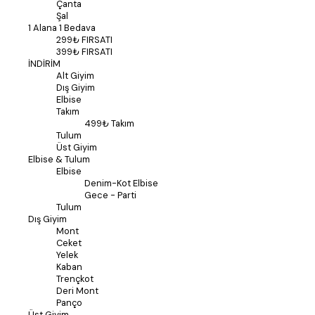
Çanta
Şal
1 Alana 1 Bedava
299₺ FIRSATI
399₺ FIRSATI
İNDİRİM
Alt Giyim
Dış Giyim
Elbise
Takım
499₺ Takım
Tulum
Üst Giyim
Elbise & Tulum
Elbise
Denim-Kot Elbise
Gece - Parti
Tulum
Dış Giyim
Mont
Ceket
Yelek
Kaban
Trençkot
Deri Mont
Panço
Üst Giyim