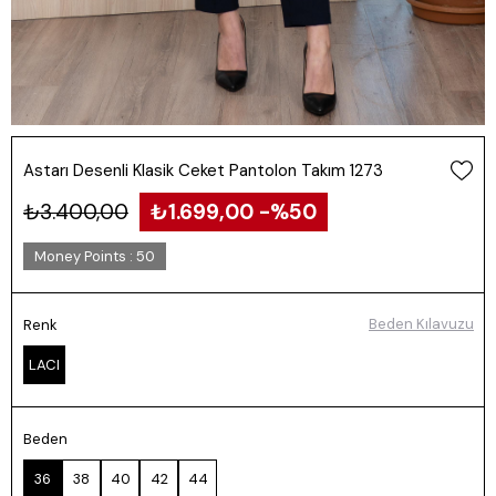
Astarı Desenli Klasik Ceket Pantolon Takım 1273
₺3.400,00
₺1.699,00
50
Money Points
:
50
Beden Kılavuzu
Renk
LACI
Beden
36
38
40
42
44