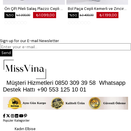
Ön Çift Pileli Salaş Plazzo Cepli Pantolon
Bol Paça Cepli Kemerli ve Zincir Detaylı Atlas Kumaş Pantolon
₺1.099,00
₺1.199,00
%50
%50
₺2.200,00
₺2.400,00
Sign up for our E-mail Newsletter
Send
Müşteri Hizmetleri 0850 309 39 58 Whatsapp
Destek Hattı +90 553 125 10 01
Popüler Kategoriler
Kadın Elbise