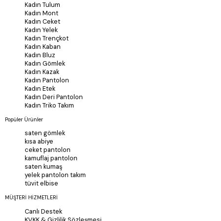
Kadın Tulum
Kadın Mont
Kadın Ceket
Kadın Yelek
Kadın Trençkot
Kadın Kaban
Kadın Bluz
Kadın Gömlek
Kadın Kazak
Kadın Pantolon
Kadın Etek
Kadın Deri Pantolon
Kadın Triko Takım
Popüler Ürünler
saten gömlek
kısa abiye
ceket pantolon
kamuflaj pantolon
saten kumaş
yelek pantolon takım
tüvit elbise
MÜŞTERİ HİZMETLERİ
Canlı Destek
KVKK & Gizlilik Sözleşmesi