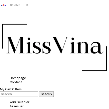
English - TRY
Homepage
Contact
My Cart
0
Item
Yeni Gelenler
Aksesuar