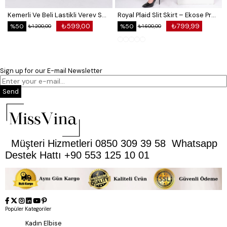
Kemerli Ve Beli Lastikli Verev Saten Etek 6791
Royal Plaid Slit Skirt – Ekose Premium Long Skirt 6831
₺599,00
₺799,99
%50
%50
₺1.200,00
₺1.600,00
Sign up for our E-mail Newsletter
Send
Müşteri Hizmetleri 0850 309 39 58 Whatsapp
Destek Hattı +90 553 125 10 01
Popüler Kategoriler
Kadın Elbise