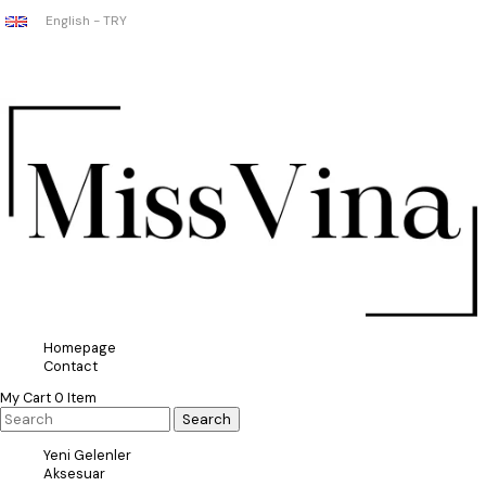
English - TRY
Homepage
Contact
My Cart
0
Item
Yeni Gelenler
Aksesuar