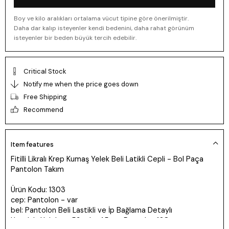
Boy ve kilo aralıkları ortalama vücut tipine göre önerilmiştir.
Daha dar kalıp isteyenler kendi bedenini, daha rahat görünüm
isteyenler bir beden büyük tercih edebilir.
Critical Stock
Notify me when the price goes down
Free Shipping
Recommend
Item features
Fitilli Likralı Krep Kumaş Yelek Beli Latikli Cepli - Bol Paça
Pantolon Takım
Ürün Kodu: 1303
cep: Pantolon - var
bel: Pantolon Beli Lastikli ve İp Bağlama Detaylı
Uzunluk: Yelek ön 53 arka 45 cm Pantolon 108cm paça