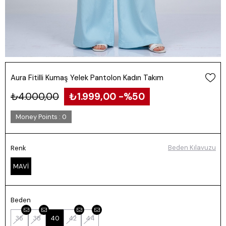
Aura Fitilli Kumaş Yelek Pantolon Kadın Takım
₺4.000,00
₺1.999,00
50
Money Points
:
0
Beden Kılavuzu
Renk
MAVİ
Beden
36
38
40
42
44