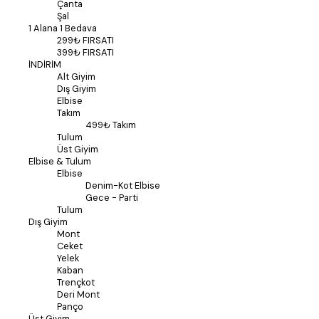
Çanta
Şal
1 Alana 1 Bedava
299₺ FIRSATI
399₺ FIRSATI
İNDİRİM
Alt Giyim
Dış Giyim
Elbise
Takım
499₺ Takım
Tulum
Üst Giyim
Elbise & Tulum
Elbise
Denim-Kot Elbise
Gece - Parti
Tulum
Dış Giyim
Mont
Ceket
Yelek
Kaban
Trençkot
Deri Mont
Panço
Üst Giyim