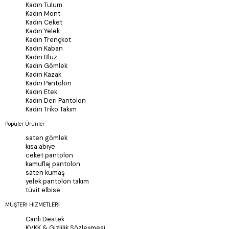
Kadın Tulum
Kadın Mont
Kadın Ceket
Kadın Yelek
Kadın Trençkot
Kadın Kaban
Kadın Bluz
Kadın Gömlek
Kadın Kazak
Kadın Pantolon
Kadın Etek
Kadın Deri Pantolon
Kadın Triko Takım
Popüler Ürünler
saten gömlek
kısa abiye
ceket pantolon
kamuflaj pantolon
saten kumaş
yelek pantolon takım
tüvit elbise
MÜŞTERİ HİZMETLERİ
Canlı Destek
KVKK & Gizlilik Sözleşmesi