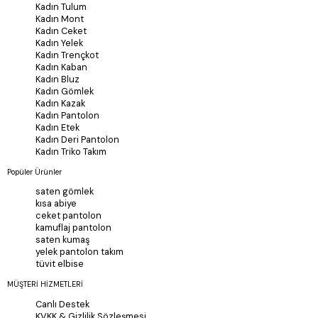
Kadın Tulum
Kadın Mont
Kadın Ceket
Kadın Yelek
Kadın Trençkot
Kadın Kaban
Kadın Bluz
Kadın Gömlek
Kadın Kazak
Kadın Pantolon
Kadın Etek
Kadın Deri Pantolon
Kadın Triko Takım
Popüler Ürünler
saten gömlek
kısa abiye
ceket pantolon
kamuflaj pantolon
saten kumaş
yelek pantolon takım
tüvit elbise
MÜŞTERİ HİZMETLERİ
Canlı Destek
KVKK & Gizlilik Sözleşmesi