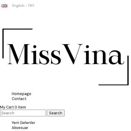
English - TRY
Homepage
Contact
My Cart
0
Item
Yeni Gelenler
Aksesuar