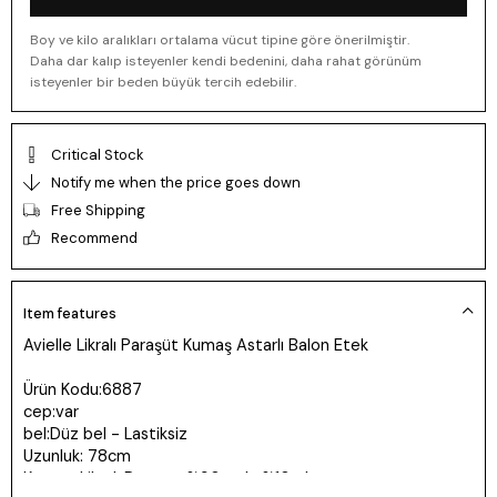
Boy ve kilo aralıkları ortalama vücut tipine göre önerilmiştir.
Daha dar kalıp isteyenler kendi bedenini, daha rahat görünüm
isteyenler bir beden büyük tercih edebilir.
Critical Stock
Notify me when the price goes down
Free Shipping
Recommend
Item features
Avielle Likralı Paraşüt Kumaş Astarlı Balon Etek
Ürün Kodu:6887
cep:var
bel:Düz bel - Lastiksiz
Uzunluk: 78cm
Kumaş: Likralı Paraşüt %90 poly %10 elestan