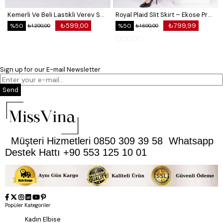
Kemerli Ve Beli Lastikli Verev Saten Etek 6791
Royal Plaid Slit Skirt – Ekose Premium Long Skirt 6831
₺599,00
₺799,99
%50
%50
₺1.200,00
₺1.600,00
Sign up for our E-mail Newsletter
Send
Müşteri Hizmetleri 0850 309 39 58 Whatsapp
Destek Hattı +90 553 125 10 01
Popüler Kategoriler
Kadın Elbise