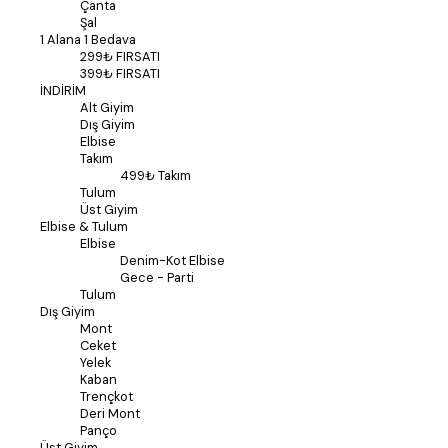
Çanta
Şal
1 Alana 1 Bedava
299₺ FIRSATI
399₺ FIRSATI
İNDİRİM
Alt Giyim
Dış Giyim
Elbise
Takım
499₺ Takım
Tulum
Üst Giyim
Elbise & Tulum
Elbise
Denim-Kot Elbise
Gece - Parti
Tulum
Dış Giyim
Mont
Ceket
Yelek
Kaban
Trençkot
Deri Mont
Panço
Üst Giyim