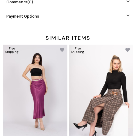
Comments
(0)
Manken 36 Beden Boy: 165 cm Kilo: 55
Payment Options
Beden seçimi vücut tipine göre değişiklik gösterebilir.
Daha rahat kalıp isteyenler bir beden büyük tercih edebilir.
SIMILAR ITEMS
Free
Free
Shipping
Shipping