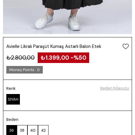
Avielle Likralı Paraşüt Kumaş Astarlı Balon Etek
₺2.800,00
₺1.399,00
50
Money Points
:
0
Beden Kılavuzu
Renk
SIYAH
Beden
36
38
40
42