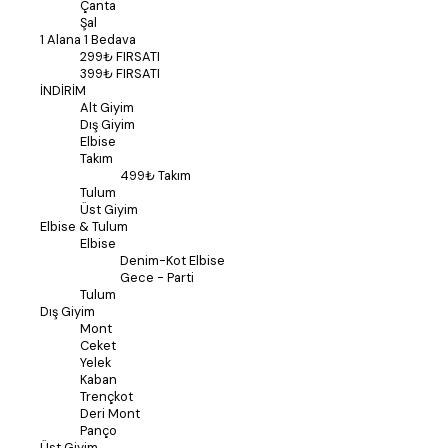
Çanta
Şal
1 Alana 1 Bedava
299₺ FIRSATI
399₺ FIRSATI
İNDİRİM
Alt Giyim
Dış Giyim
Elbise
Takım
499₺ Takım
Tulum
Üst Giyim
Elbise & Tulum
Elbise
Denim-Kot Elbise
Gece - Parti
Tulum
Dış Giyim
Mont
Ceket
Yelek
Kaban
Trençkot
Deri Mont
Panço
Üst Giyim