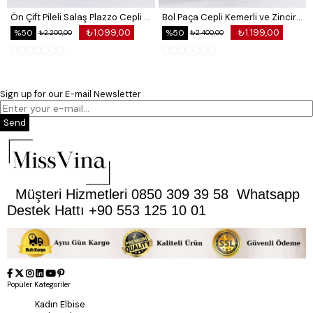
Ön Çift Pileli Salaş Plazzo Cepli Pantolon
Bol Paça Cepli Kemerli ve Zincir Detaylı Atlas Kumaş Pantolon
₺1.099,00
₺1.199,00
%50
%50
₺2.200,00
₺2.400,00
Sign up for our E-mail Newsletter
Send
Müşteri Hizmetleri 0850 309 39 58 Whatsapp
Destek Hattı +90 553 125 10 01
Popüler Kategoriler
Kadın Elbise