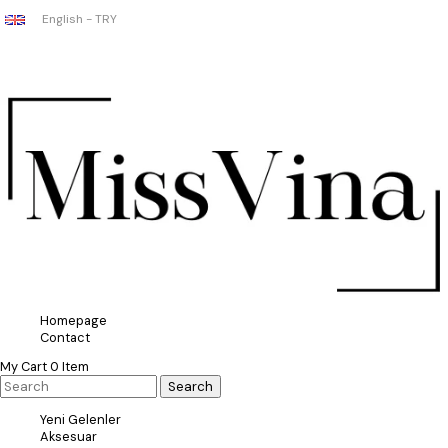
English - TRY
Homepage
Contact
My Cart
0
Item
Yeni Gelenler
Aksesuar