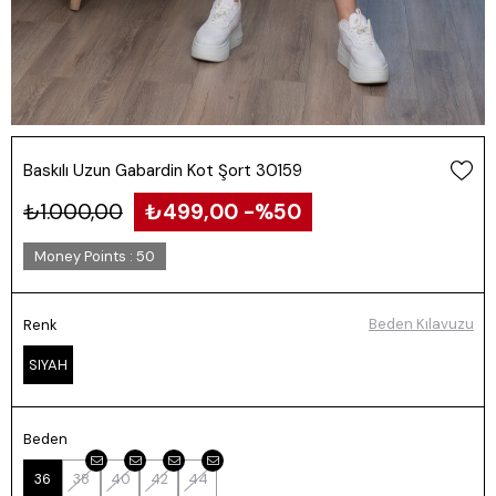
Baskılı Uzun Gabardin Kot Şort 30159
₺1.000,00
₺499,00
50
Money Points
:
50
Beden Kılavuzu
Renk
SIYAH
Beden
36
38
40
42
44