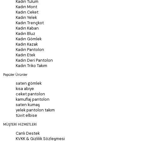
Kadın Tulum
Kadın Mont
Kadın Ceket
Kadın Yelek
Kadın Trençkot
Kadın Kaban
Kadın Bluz
Kadın Gömlek
Kadın Kazak
Kadın Pantolon
Kadın Etek
Kadın Deri Pantolon
Kadın Triko Takım
Popüler Ürünler
saten gömlek
kısa abiye
ceket pantolon
kamuflaj pantolon
saten kumaş
yelek pantolon takım
tüvit elbise
MÜŞTERİ HİZMETLERİ
Canlı Destek
KVKK & Gizlilik Sözleşmesi