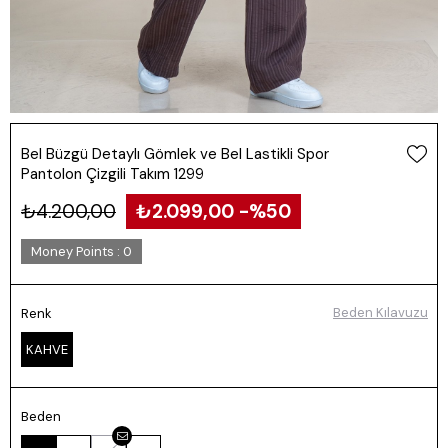
Bel Büzgü Detaylı Gömlek ve Bel Lastikli Spor
Pantolon Çizgili Takım 1299
₺4.200,00
₺2.099,00
50
Money Points
:
0
Beden Kılavuzu
Renk
KAHVE
Beden