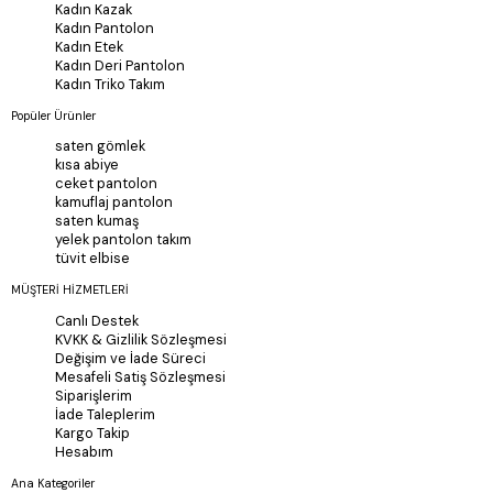
Kadın Kazak
Kadın Pantolon
Kadın Etek
Kadın Deri Pantolon
Kadın Triko Takım
Popüler Ürünler
saten gömlek
kısa abiye
ceket pantolon
kamuflaj pantolon
saten kumaş
yelek pantolon takım
tüvit elbise
MÜŞTERİ HİZMETLERİ
Canlı Destek
KVKK & Gizlilik Sözleşmesi
Değişim ve İade Süreci
Mesafeli Satiş Sözleşmesi
Siparişlerim
İade Taleplerim
Kargo Takip
Hesabım
Ana Kategoriler