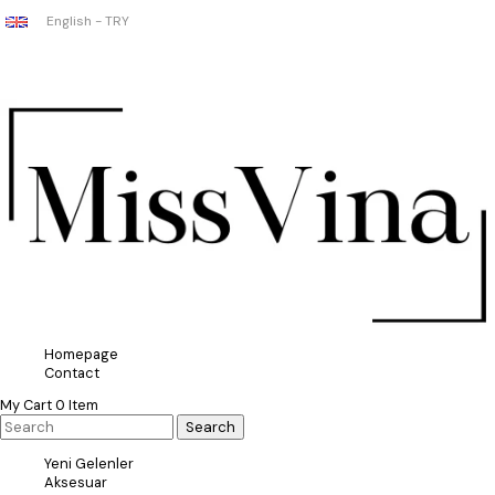
English - TRY
Homepage
Contact
My Cart
0
Item
Yeni Gelenler
Aksesuar