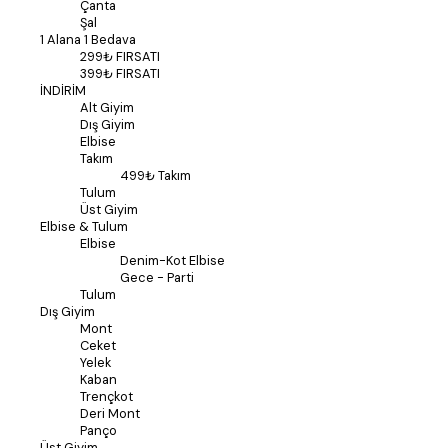
Çanta
Şal
1 Alana 1 Bedava
299₺ FIRSATI
399₺ FIRSATI
İNDİRİM
Alt Giyim
Dış Giyim
Elbise
Takım
499₺ Takım
Tulum
Üst Giyim
Elbise & Tulum
Elbise
Denim-Kot Elbise
Gece - Parti
Tulum
Dış Giyim
Mont
Ceket
Yelek
Kaban
Trençkot
Deri Mont
Panço
Üst Giyim