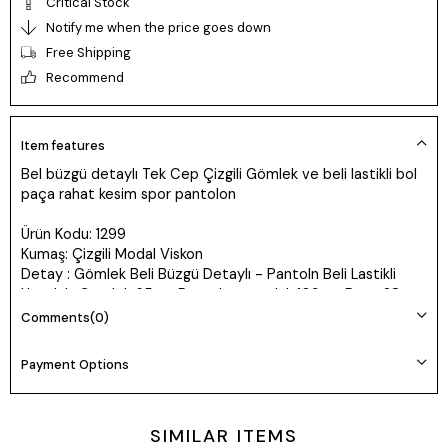
Critical Stock
Notify me when the price goes down
Free Shipping
Recommend
Item features
Bel büzgü detaylı Tek Cep Çizgili Gömlek ve beli lastikli bol
paça rahat kesim spor pantolon
Ürün Kodu: 1299
Kumaş: Çizgili Modal Viskon
Detay : Gömlek Beli Büzgü Detaylı - Pantoln Beli Lastikli
Uzunluk: Gömlek 65cm Pantolon uzunluk 109cm Paça 28cm
Manken 36 Beden Boy: 165 cm Kilo: 55
Comments
(0)
Marka : MissVina
Payment Options
SIMILAR ITEMS