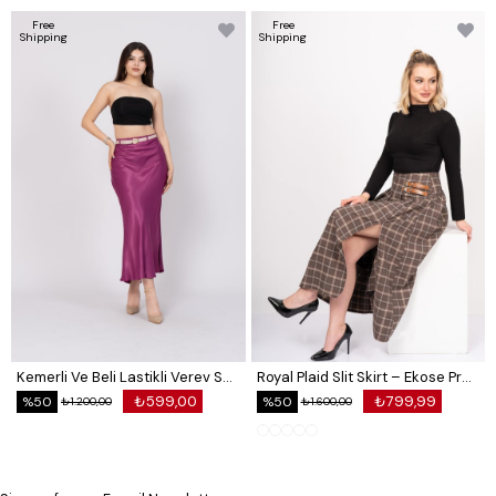
Free
Free
Shipping
Shipping
Kemerli Ve Beli Lastikli Verev Saten Etek 6791
Royal Plaid Slit Skirt – Ekose Premium Long Skirt 6831
₺599,00
₺799,99
%50
%50
₺1.200,00
₺1.600,00