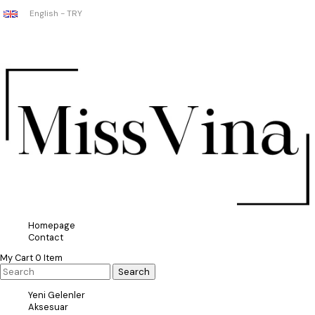
English - TRY
Homepage
Contact
My Cart
0
Item
Yeni Gelenler
Aksesuar