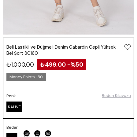
Beli Lastikli ve Düğmeli Denim Gabardin Cepli Yüksek
Bel Şort 30160
₺1.000,00
₺499,00
50
Money Points
:
50
Beden Kılavuzu
Renk
KAHVE
Beden