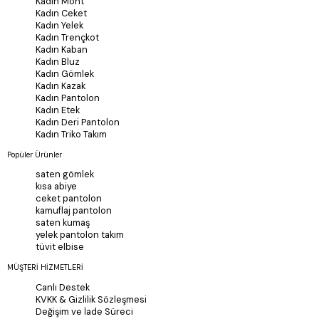
Kadın Mont
Kadın Ceket
Kadın Yelek
Kadın Trençkot
Kadın Kaban
Kadın Bluz
Kadın Gömlek
Kadın Kazak
Kadın Pantolon
Kadın Etek
Kadın Deri Pantolon
Kadın Triko Takım
Popüler Ürünler
saten gömlek
kısa abiye
ceket pantolon
kamuflaj pantolon
saten kumaş
yelek pantolon takım
tüvit elbise
MÜŞTERİ HİZMETLERİ
Canlı Destek
KVKK & Gizlilik Sözleşmesi
Değişim ve İade Süreci