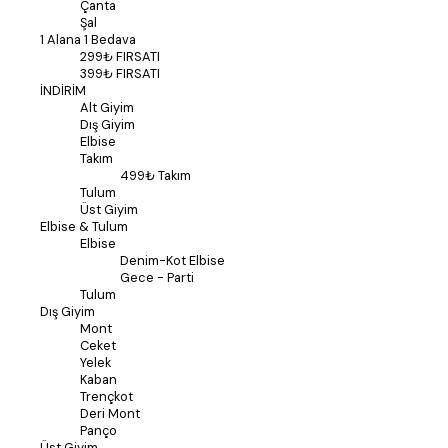
Çanta
Şal
1 Alana 1 Bedava
299₺ FIRSATI
399₺ FIRSATI
İNDİRİM
Alt Giyim
Dış Giyim
Elbise
Takım
499₺ Takım
Tulum
Üst Giyim
Elbise & Tulum
Elbise
Denim-Kot Elbise
Gece - Parti
Tulum
Dış Giyim
Mont
Ceket
Yelek
Kaban
Trençkot
Deri Mont
Panço
Üst Giyim