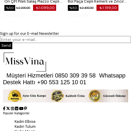
Ön Çift Pileli Salaş Plazzo Cepli Pantolon
Bol Paça Cepli Kemerli ve Zincir Detaylı Atlas Kumaş Pantolon
₺1.099,00
₺1.199,00
%50
%50
₺2.200,00
₺2.400,00
Sign up for our E-mail Newsletter
Send
Müşteri Hizmetleri 0850 309 39 58 Whatsapp
Destek Hattı +90 553 125 10 01
Popüler Kategoriler
Kadın Elbise
Kadın Tulum