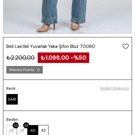
Beli Lastikli Yuvarlak Yaka Şifon Bluz 70060
₺2.200,00
₺1.099,00
50
Money Points
:
0
Beden Kılavuzu
Renk
SARI
Beden
36
38
40
42