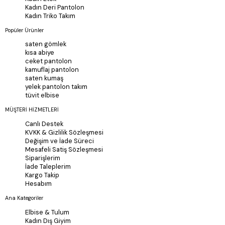
Kadın Deri Pantolon
Kadın Triko Takım
Popüler Ürünler
saten gömlek
kısa abiye
ceket pantolon
kamuflaj pantolon
saten kumaş
yelek pantolon takım
tüvit elbise
MÜŞTERİ HİZMETLERİ
Canlı Destek
KVKK & Gizlilik Sözleşmesi
Değişim ve İade Süreci
Mesafeli Satiş Sözleşmesi
Siparişlerim
İade Taleplerim
Kargo Takip
Hesabım
Ana Kategoriler
Elbise & Tulum
Kadın Dış Giyim