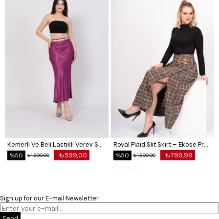
Kemerli Ve Beli Lastikli Verev Saten Etek 6791
Royal Plaid Slit Skirt – Ekose Premium Long Skirt 6831
₺599,00
₺799,99
%50
%50
₺1.200,00
₺1.600,00
Sign up for our E-mail Newsletter
Send