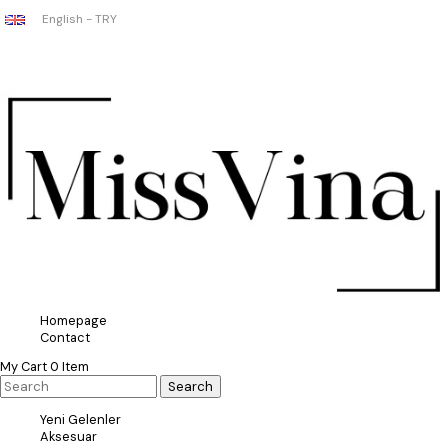
English - TRY
Homepage
Contact
My Cart
0
Item
Yeni Gelenler
Aksesuar