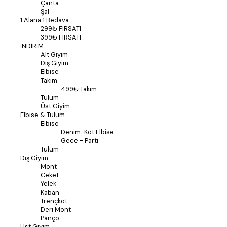
Çanta
Şal
1 Alana 1 Bedava
299₺ FIRSATI
399₺ FIRSATI
İNDİRİM
Alt Giyim
Dış Giyim
Elbise
Takım
499₺ Takım
Tulum
Üst Giyim
Elbise & Tulum
Elbise
Denim-Kot Elbise
Gece - Parti
Tulum
Dış Giyim
Mont
Ceket
Yelek
Kaban
Trençkot
Deri Mont
Panço
Üst Giyim