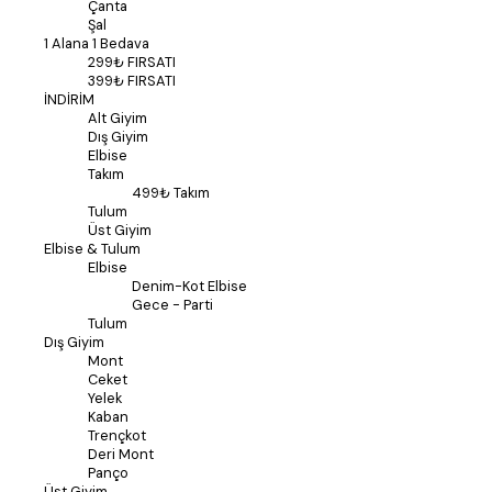
Çanta
Şal
1 Alana 1 Bedava
299₺ FIRSATI
399₺ FIRSATI
İNDİRİM
Alt Giyim
Dış Giyim
Elbise
Takım
499₺ Takım
Tulum
Üst Giyim
Elbise & Tulum
Elbise
Denim-Kot Elbise
Gece - Parti
Tulum
Dış Giyim
Mont
Ceket
Yelek
Kaban
Trençkot
Deri Mont
Panço
Üst Giyim