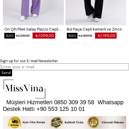
Ön Çift Pileli Salaş Plazzo Cepli Pantolon
Bol Paça Cepli Kemerli ve Zincir Detaylı Atlas Kumaş Pantolon
₺1.099,00
₺1.199,00
%50
%50
₺2.200,00
₺2.400,00
Sign up for our E-mail Newsletter
Send
Müşteri Hizmetleri 0850 309 39 58 Whatsapp
Destek Hattı +90 553 125 10 01