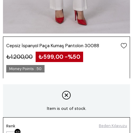
Cepsiz İspanyol Paça Kumaş Pantolon 30088
₺1.200,00
₺599,00
50
Money Points
:
50
Item is out of stock.
Beden Kılavuzu
Renk