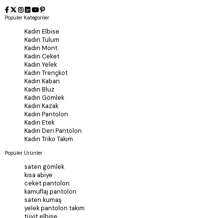
Popüler Kategoriler
Kadın Elbise
Kadın Tulum
Kadın Mont
Kadın Ceket
Kadın Yelek
Kadın Trençkot
Kadın Kaban
Kadın Bluz
Kadın Gömlek
Kadın Kazak
Kadın Pantolon
Kadın Etek
Kadın Deri Pantolon
Kadın Triko Takım
Popüler Ürünler
saten gömlek
kısa abiye
ceket pantolon
kamuflaj pantolon
saten kumaş
yelek pantolon takım
tüvit elbise