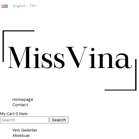
English - TRY
Homepage
Contact
My Cart
0
Item
Yeni Gelenler
Aksesuar