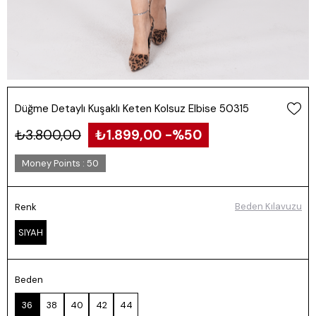
Düğme Detaylı Kuşaklı Keten Kolsuz Elbise 50315
₺3.800,00
₺1.899,00
50
Money Points
:
50
Beden Kılavuzu
Renk
SIYAH
Beden
36
38
40
42
44