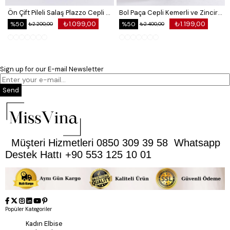
Ön Çift Pileli Salaş Plazzo Cepli Pantolon
Bol Paça Cepli Kemerli ve Zincir Detaylı Atlas Kumaş Pantolon
₺1.099,00
₺1.199,00
%50
%50
₺2.200,00
₺2.400,00
Sign up for our E-mail Newsletter
Send
Müşteri Hizmetleri 0850 309 39 58 Whatsapp
Destek Hattı +90 553 125 10 01
Popüler Kategoriler
Kadın Elbise