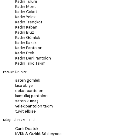
Kadın Tulum
Kadın Mont
Kadın Ceket
Kadın Yelek
Kadın Trençkot
Kadın Kaban
Kadın Bluz
Kadın Gömlek
Kadın Kazak
Kadın Pantolon
Kadın Etek
Kadın Deri Pantolon
Kadın Triko Takım
Popüler Ürünler
saten gömlek
kısa abiye
ceket pantolon
kamuflaj pantolon
saten kumaş
yelek pantolon takım
tüvit elbise
MÜŞTERİ HİZMETLERİ
Canlı Destek
KVKK & Gizlilik Sözleşmesi