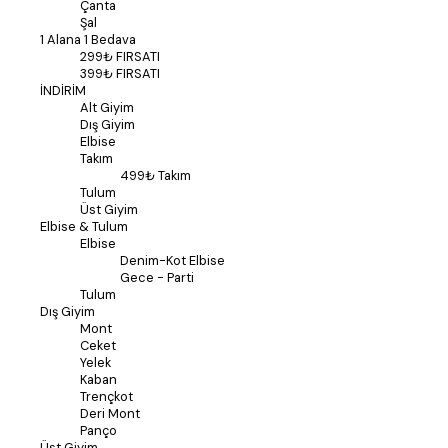
Çanta
Şal
1 Alana 1 Bedava
299₺ FIRSATI
399₺ FIRSATI
İNDİRİM
Alt Giyim
Dış Giyim
Elbise
Takım
499₺ Takım
Tulum
Üst Giyim
Elbise & Tulum
Elbise
Denim-Kot Elbise
Gece - Parti
Tulum
Dış Giyim
Mont
Ceket
Yelek
Kaban
Trençkot
Deri Mont
Panço
Üst Giyim