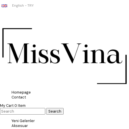
English - TRY
Homepage
Contact
My Cart
0
Item
Yeni Gelenler
Aksesuar