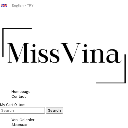
English - TRY
Homepage
Contact
My Cart
0
Item
Yeni Gelenler
Aksesuar