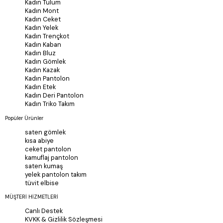
Kadın Tulum
Kadın Mont
Kadın Ceket
Kadın Yelek
Kadın Trençkot
Kadın Kaban
Kadın Bluz
Kadın Gömlek
Kadın Kazak
Kadın Pantolon
Kadın Etek
Kadın Deri Pantolon
Kadın Triko Takım
Popüler Ürünler
saten gömlek
kısa abiye
ceket pantolon
kamuflaj pantolon
saten kumaş
yelek pantolon takım
tüvit elbise
MÜŞTERİ HİZMETLERİ
Canlı Destek
KVKK & Gizlilik Sözleşmesi