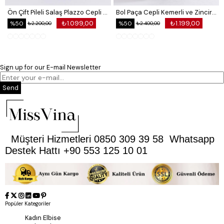
Ön Çift Pileli Salaş Plazzo Cepli Pantolon
Bol Paça Cepli Kemerli ve Zincir Detaylı Atlas Kumaş Pantolon
₺1.099,00
₺1.199,00
%50
%50
₺2.200,00
₺2.400,00
Sign up for our E-mail Newsletter
Send
Müşteri Hizmetleri 0850 309 39 58 Whatsapp
Destek Hattı +90 553 125 10 01
Popüler Kategoriler
Kadın Elbise