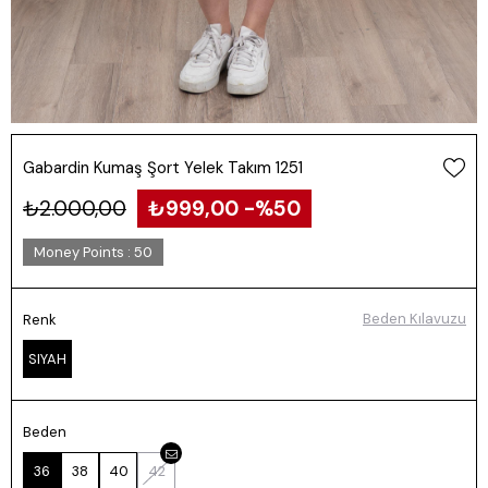
Gabardin Kumaş Şort Yelek Takım 1251
₺2.000,00
₺999,00
50
Money Points
:
50
Beden Kılavuzu
Renk
SIYAH
Beden
36
38
40
42