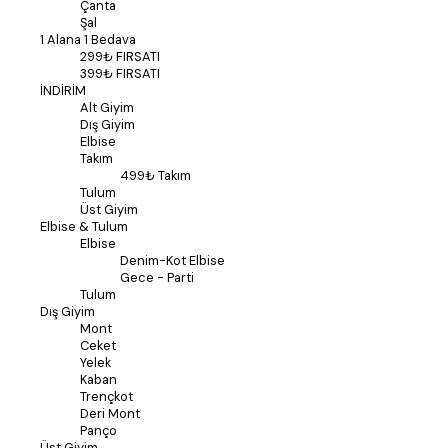
Çanta
Şal
1 Alana 1 Bedava
299₺ FIRSATI
399₺ FIRSATI
İNDİRİM
Alt Giyim
Dış Giyim
Elbise
Takım
499₺ Takım
Tulum
Üst Giyim
Elbise & Tulum
Elbise
Denim-Kot Elbise
Gece - Parti
Tulum
Dış Giyim
Mont
Ceket
Yelek
Kaban
Trençkot
Deri Mont
Panço
Üst Giyim