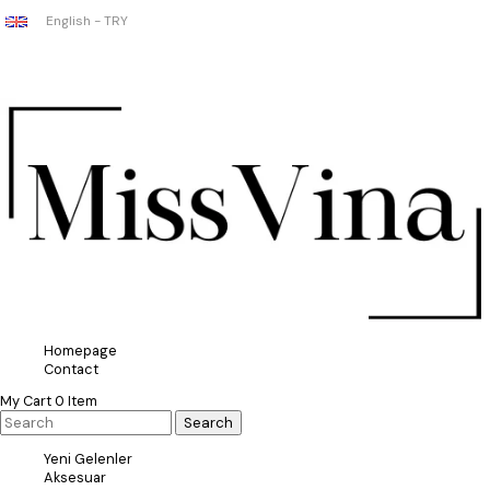
English - TRY
Homepage
Contact
My Cart
0
Item
Yeni Gelenler
Aksesuar