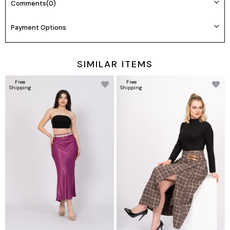
Marka : MissVina
Comments
(0)
Payment Options
SIMILAR ITEMS
Free
Free
Shipping
Shipping