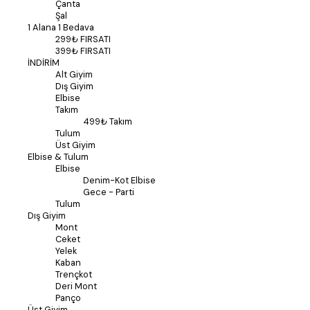
Çanta
Şal
1 Alana 1 Bedava
299₺ FIRSATI
399₺ FIRSATI
İNDİRİM
Alt Giyim
Dış Giyim
Elbise
Takım
499₺ Takım
Tulum
Üst Giyim
Elbise & Tulum
Elbise
Denim-Kot Elbise
Gece - Parti
Tulum
Dış Giyim
Mont
Ceket
Yelek
Kaban
Trençkot
Deri Mont
Panço
Üst Giyim