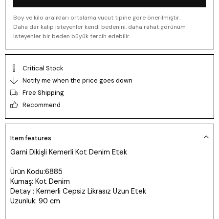
Boy ve kilo aralıkları ortalama vücut tipine göre önerilmiştir.
Daha dar kalıp isteyenler kendi bedenini, daha rahat görünüm
isteyenler bir beden büyük tercih edebilir.
Critical Stock
Notify me when the price goes down
Free Shipping
Recommend
Item features
Garni Dikişli Kemerli Kot Denim Etek
Ürün Kodu:6885
Kumaş: Kot Denim
Detay : Kemerli Cepsiz Likrasız Uzun Etek
Uzunluk: 90 cm
Manken 36 Beden Boy: 165 cm Kilo: 55