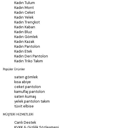
Kadın Tulum
Kadın Mont
Kadın Ceket
Kadın Yelek
Kadın Trençkot
Kadın Kaban
Kadın Bluz
Kadın Gömlek
Kadın Kazak
Kadın Pantolon
Kadın Etek
Kadın Deri Pantolon
Kadın Triko Takım
Popüler Ürünler
saten gömlek
kısa abiye
ceket pantolon
kamuflaj pantolon
saten kumaş
yelek pantolon takım
tüvit elbise
MÜŞTERİ HİZMETLERİ
Canlı Destek
KVKK & Gizlilik Sözleşmesi