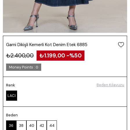
Garni Dikişli Kemerli Kot Denim Etek 6885
₺2.400,00
₺1.199,00
50
Money Points
:
0
Beden Kılavuzu
Renk
LACI
Beden
36
38
40
42
44