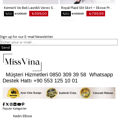
Kemerli Ve Beli Lastikli Verev Saten Etek 6791
Royal Plaid Slit Skirt – Ekose Premium Long Skirt 6831
₺599,00
₺799,99
%50
%50
₺1.200,00
₺1.600,00
Sign up for our E-mail Newsletter
Send
Müşteri Hizmetleri 0850 309 39 58 Whatsapp
Destek Hattı +90 553 125 10 01
Popüler Kategoriler
Kadın Elbise