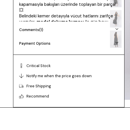
kapamasıyla bakışları üzerinde toplayan bir parça!
💥
Belindeki kemer detayıyla vücut hatlarını zarifçe
vurgular,
modal dokuma kumaşı
ile gün boyu
hafiflik sunar.
Comments
(1)
İster topuklu ister sneaker ile kombinle, bu etek
her stile ayak uydurur! 👠👟
Payment Options
👗
Kumaş:
Modal Dokuma (Likrasız)
📏
Uzunluk:
93 cm
📐
Bedenler:
36-38-40-42 (Tam Kalıp | S-M-L-
Critical Stock
XL)
🧍‍
️
Manken:
38 Beden | 173 cm | 60 kg | 85/72/102
Notify me when the price goes down
🆔
Ürün Kodu:
6773
Free Shipping
Recommend