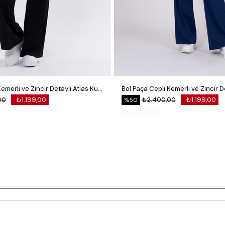
Bol Paça Cepli Kemerli ve Zincir Detaylı Atlas Kumaş Pantolon
00
₺1.199,00
₺2.400,00
₺1.199,00
%50