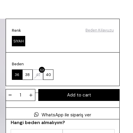
Beden Kılavuzu
Renk
SIYAH
Beden
36
38
42
40
WhatsApp ile sipariş ver
Hangi beden almalıyım?