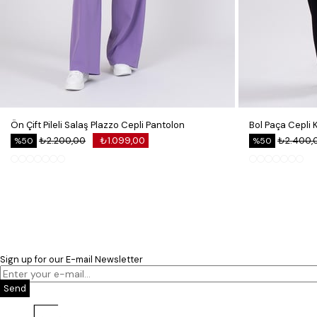
Ön Çift Pileli Salaş Plazzo Cepli Pantolon
₺2.200,00
₺1.099,00
₺2.400,
%50
%50
Sign up for our E-mail Newsletter
Send