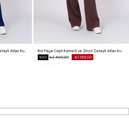
Bol Paça Cepli Kemerli ve Zincir Detaylı Atlas Kumaş Pantolon
Bol Paça Cepli Kemerli ve Zincir Detaylı Atlas Kumaş Pantolon
₺2.400,00
₺1.199,00
%50