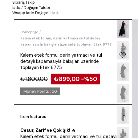
Sipariş Takip
İade / Değişim Talebi
Wsapp İade Değişim Hattı
Homepage
Kalem etek formu, derin yırtmacı ve tül detaylı
kapamasıyla bakışları üzerinde toplayan Etek 6773
Kalem etek formu, derin yırtmacı ve tül
detaylı kapamasıyla bakışları üzerinde
toplayan Etek 6773
₺1.800,00
₺899,00
50
Money Points
:
50
Item features
Cesur, Zarif ve Çok Şık!
🔥
Kalem etek formu, derin yırtmacı ve tül detaylı