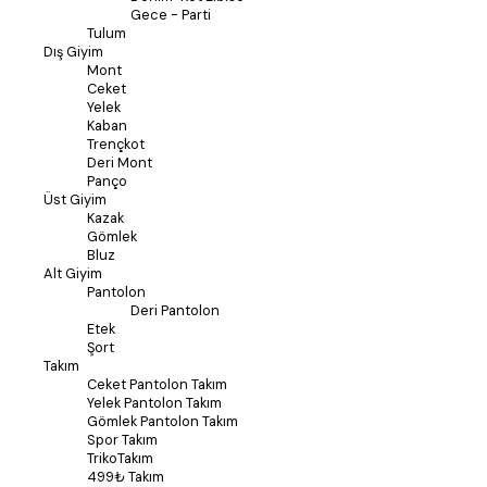
Gece - Parti
Tulum
Dış Giyim
Mont
Ceket
Yelek
Kaban
Trençkot
Deri Mont
Panço
Üst Giyim
Kazak
Gömlek
Bluz
Alt Giyim
Pantolon
Deri Pantolon
Etek
Şort
Takım
Ceket Pantolon Takım
Yelek Pantolon Takım
Gömlek Pantolon Takım
Spor Takım
TrikoTakım
499₺ Takım