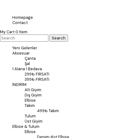
Homepage
Contact
My Cart
0
Item
Yeni Gelenler
Aksesuar
Çanta
Şal
1 Alana 1 Bedava
299₺ FIRSATI
399₺ FIRSATI
İNDİRİM
Alt Giyim
Dış Giyim
Elbise
Takım
499₺ Takım
Tulum
Üst Giyim
Elbise & Tulum
Elbise
Denim-Kot Elbise