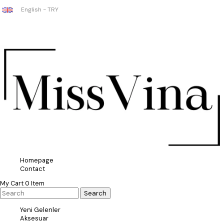
English - TRY
Homepage
Contact
My Cart
0
Item
Yeni Gelenler
Aksesuar