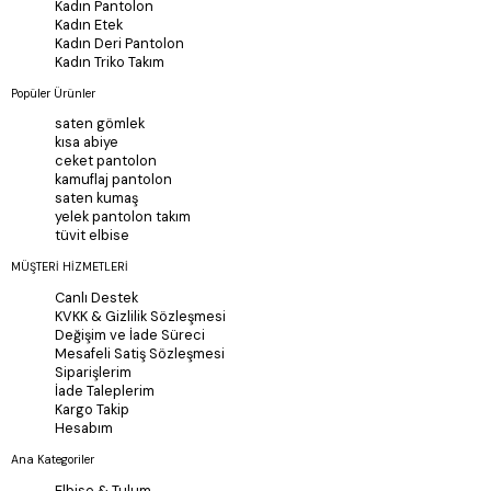
Kadın Pantolon
Kadın Etek
Kadın Deri Pantolon
Kadın Triko Takım
Popüler Ürünler
saten gömlek
kısa abiye
ceket pantolon
kamuflaj pantolon
saten kumaş
yelek pantolon takım
tüvit elbise
MÜŞTERİ HİZMETLERİ
Canlı Destek
KVKK & Gizlilik Sözleşmesi
Değişim ve İade Süreci
Mesafeli Satiş Sözleşmesi
Siparişlerim
İade Taleplerim
Kargo Takip
Hesabım
Ana Kategoriler
Elbise & Tulum