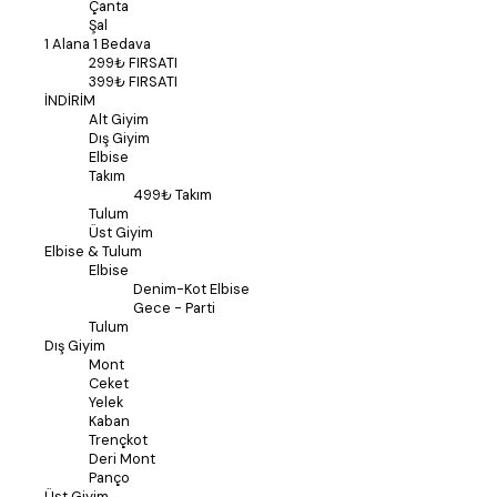
Çanta
Şal
1 Alana 1 Bedava
299₺ FIRSATI
399₺ FIRSATI
İNDİRİM
Alt Giyim
Dış Giyim
Elbise
Takım
499₺ Takım
Tulum
Üst Giyim
Elbise & Tulum
Elbise
Denim-Kot Elbise
Gece - Parti
Tulum
Dış Giyim
Mont
Ceket
Yelek
Kaban
Trençkot
Deri Mont
Panço
Üst Giyim