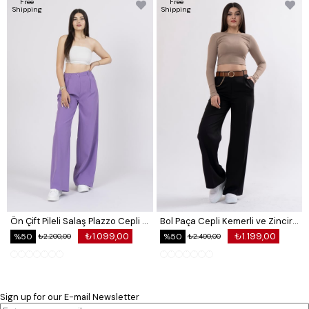
Free
Free
Shipping
Shipping
Ön Çift Pileli Salaş Plazzo Cepli Pantolon
Bol Paça Cepli Kemerli ve Zincir Detaylı Atlas Kumaş Pantolon
₺1.099,00
₺1.199,00
%50
%50
₺2.200,00
₺2.400,00
Sign up for our E-mail Newsletter