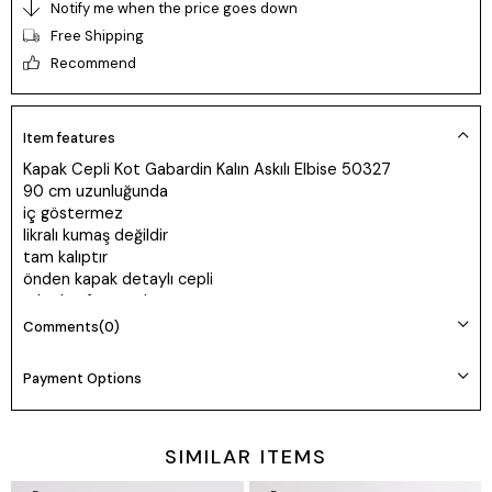
Notify me when the price goes down
Free Shipping
Recommend
Item features
Kapak Cepli Kot Gabardin Kalın Askılı Elbise 50327
90 cm uzunluğunda
iç göstermez
likralı kumaş değildir
tam kalıptır
önden kapak detaylı cepli
arkadan fermuarlı
kare yaka
Comments
(0)
kot gabardin denim elbise
Payment Options
SIMILAR ITEMS