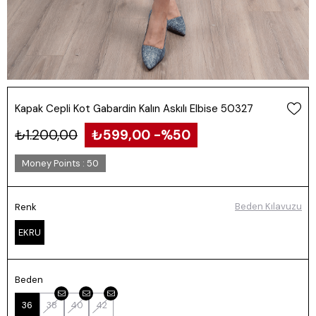
Kapak Cepli Kot Gabardin Kalın Askılı Elbise 50327
₺1.200,00
₺599,00
50
Money Points
:
50
Beden Kılavuzu
Renk
EKRU
Beden
36
38
40
42