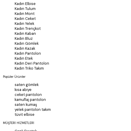
Kadın Elbise
Kadın Tulum
Kadın Mont
Kadın Ceket
Kadın Yelek
Kadın Trençkot
Kadın Kaban
Kadın Bluz
Kadın Gömlek
Kadın Kazak
Kadın Pantolon
Kadın Etek
Kadın Deri Pantolon
Kadın Triko Takım
Popüler Ürünler
saten gömlek
kısa abiye
ceket pantolon
kamuflaj pantolon
saten kumaş
yelek pantolon takım
tüvit elbise
MÜŞTERİ HİZMETLERİ