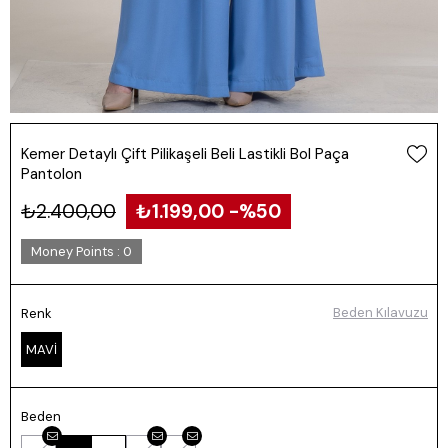
Kemer Detaylı Çift Pilikaşeli Beli Lastikli Bol Paça
Pantolon
₺2.400,00
₺1.199,00
50
Money Points
:
0
Beden Kılavuzu
Renk
MAVİ
Beden