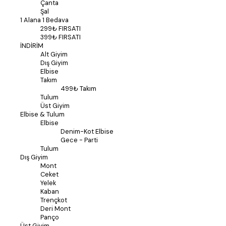
Çanta
Şal
1 Alana 1 Bedava
299₺ FIRSATI
399₺ FIRSATI
İNDİRİM
Alt Giyim
Dış Giyim
Elbise
Takım
499₺ Takım
Tulum
Üst Giyim
Elbise & Tulum
Elbise
Denim-Kot Elbise
Gece - Parti
Tulum
Dış Giyim
Mont
Ceket
Yelek
Kaban
Trençkot
Deri Mont
Panço
Üst Giyim