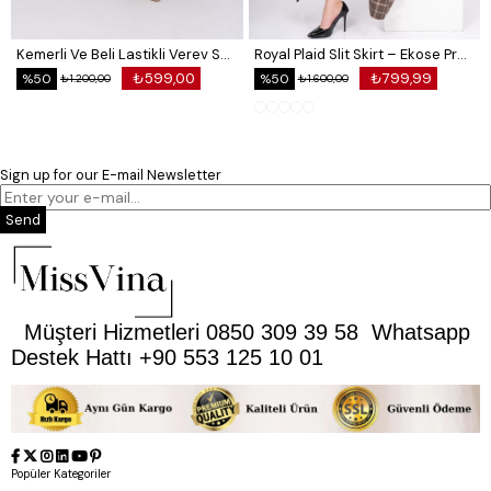
yapılmaktadır. Kargo ücreti Gidiş Dönüş Müşteriye
Aittir Müşteri Hizmetleri 0850 309 39 58
Kemerli Ve Beli Lastikli Verev Saten Etek 6791
Royal Plaid Slit Skirt – Ekose Premium Long Skirt 6831
₺599,00
₺799,99
%50
%50
₺1.200,00
₺1.600,00
Sign up for our E-mail Newsletter
Send
Müşteri Hizmetleri 0850 309 39 58 Whatsapp
Destek Hattı +90 553 125 10 01
Popüler Kategoriler