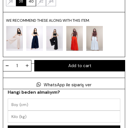
36
38
40
42
44
WE RECOMMEND THESE ALONG WITH THIS ITEM.
WhatsApp ile sipariş ver
Hangi beden almalıyım?