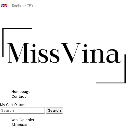
English - TRY
Homepage
Contact
My Cart
0
Item
Yeni Gelenler
Aksesuar