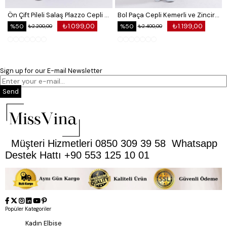
Ön Çift Pileli Salaş Plazzo Cepli Pantolon
Bol Paça Cepli Kemerli ve Zincir Detaylı Atlas Kumaş Pantolon
₺1.099,00
₺1.199,00
%50
%50
₺2.200,00
₺2.400,00
Sign up for our E-mail Newsletter
Send
Müşteri Hizmetleri 0850 309 39 58 Whatsapp
Destek Hattı +90 553 125 10 01
Popüler Kategoriler
Kadın Elbise