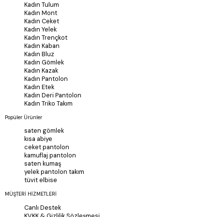
Kadın Tulum
Kadın Mont
Kadın Ceket
Kadın Yelek
Kadın Trençkot
Kadın Kaban
Kadın Bluz
Kadın Gömlek
Kadın Kazak
Kadın Pantolon
Kadın Etek
Kadın Deri Pantolon
Kadın Triko Takım
Popüler Ürünler
saten gömlek
kısa abiye
ceket pantolon
kamuflaj pantolon
saten kumaş
yelek pantolon takım
tüvit elbise
MÜŞTERİ HİZMETLERİ
Canlı Destek
KVKK & Gizlilik Sözleşmesi