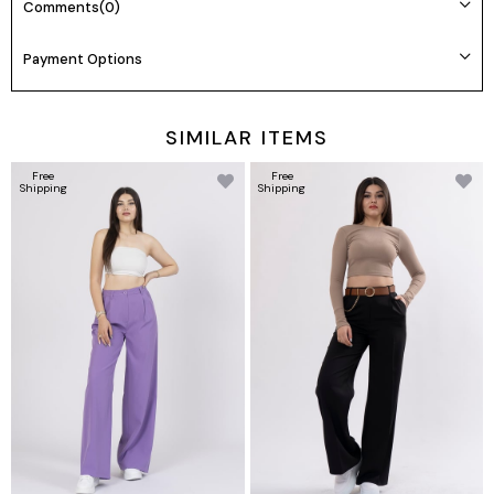
Comments
(0)
🛒
Ürün Kodu:
30224
Payment Options
SIMILAR ITEMS
Free
Free
Shipping
Shipping