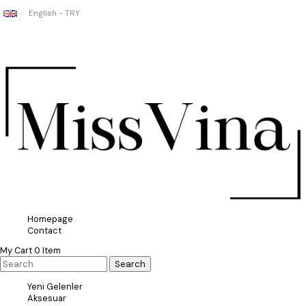
English - TRY
Homepage
Contact
My Cart
0
Item
Yeni Gelenler
Aksesuar