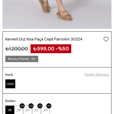
Kemerli Düz Kısa Paça Cepli Pantolon 30224
₺1.200,00
₺599,00
50
Money Points
:
50
Beden Kılavuzu
Renk
HAKİ
Beden
36
38
40
42
44