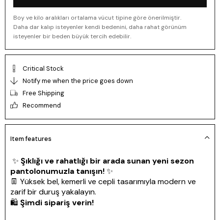
Boy ve kilo aralıkları ortalama vücut tipine göre önerilmiştir.
Daha dar kalıp isteyenler kendi bedenini, daha rahat görünüm
isteyenler bir beden büyük tercih edebilir.
Critical Stock
Notify me when the price goes down
Free Shipping
Recommend
Item features
✨
Şıklığı ve rahatlığı bir arada sunan yeni sezon
pantolonumuzla tanışın!
✨
👖 Yüksek bel, kemerli ve cepli tasarımıyla modern ve
zarif bir duruş yakalayın.
🛍️
Şimdi sipariş verin!
📏
Bedenler:
S-M-L-XL