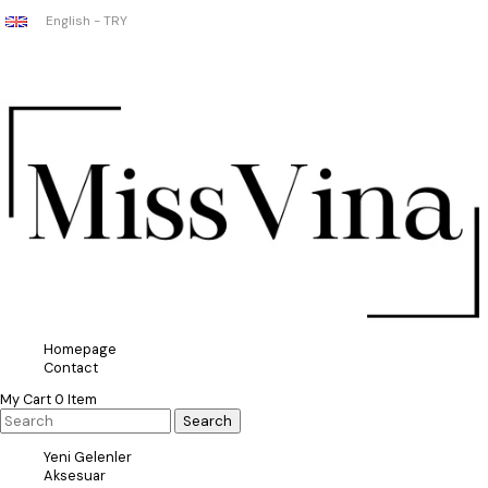
English - TRY
Homepage
Contact
My Cart
0
Item
Yeni Gelenler
Aksesuar