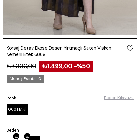
Korsaj Detay Ekose Desen Yırtmaçlı Saten Viskon
Kemerli Etek 6889
₺3.000,00
₺1.499,00
50
Money Points
:
0
Beden Kılavuzu
Renk
008 HAKİ
Beden