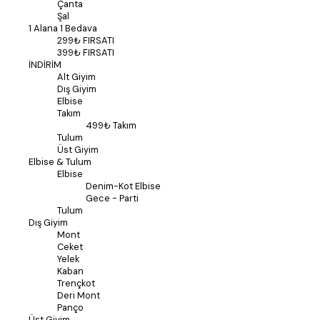
Çanta
Şal
1 Alana 1 Bedava
299₺ FIRSATI
399₺ FIRSATI
İNDİRİM
Alt Giyim
Dış Giyim
Elbise
Takım
499₺ Takım
Tulum
Üst Giyim
Elbise & Tulum
Elbise
Denim-Kot Elbise
Gece - Parti
Tulum
Dış Giyim
Mont
Ceket
Yelek
Kaban
Trençkot
Deri Mont
Panço
Üst Giyim