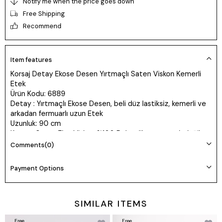
Notify me when the price goes down
Free Shipping
Recommend
Item features
Korsaj Detay Ekose Desen Yırtmaçlı Saten Viskon Kemerli
Etek
Ürün Kodu: 6889
Detay : Yırtmaçlı Ekose Desen, beli düz lastiksiz, kemerli ve
arkadan fermuarlı uzun Etek
Uzunluk: 90 cm
Kumaş: Saten Floş Viskon %100 Poly - likrasız esnek değil
Manken 36 Beden Boy: 165 cm Kilo: 55
Comments
(0)
Payment Options
SIMILAR ITEMS
Free
Free