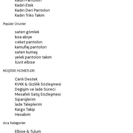
Kadın Pantolon
Kadın Etek
Kadın Deri Pantolon
Kadın Triko Takım
Popüler Ürünler
saten gömlek
kısa abiye
ceket pantolon
kamuflaj pantolon
saten kumaş
yelek pantolon takım
tüvit elbise
MÜŞTERİ HİZMETLERİ
Canlı Destek
KVKK & Gizlilik Sözleşmesi
Değişim ve İade Süreci
Mesafeli Satiş Sözleşmesi
Siparişlerim
İade Taleplerim
Kargo Takip
Hesabım
Ana Kategoriler
Elbise & Tulum