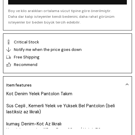
Boy ve kilo aralıkları ortalama vücut tipine göre önerilmiştir.
Daha dar kalıp isteyenler kendi bedenini, daha rahat görünüm
isteyenler bir beden büyük tercih edebilir.
Critical Stock
Notify me when the price goes down
Free Shipping
Recommend
Item features
Kot Denim Yelek Pantolon Takım
Süs Cepli , Kemerli Yelek ve Yüksek Bel Pantolon (beli
lastiksiz az likralı)
kumaş: Denim-Kot Az likralı
Uzunluk: pantolon 115cm Paça 28cm / Yelek 70cm