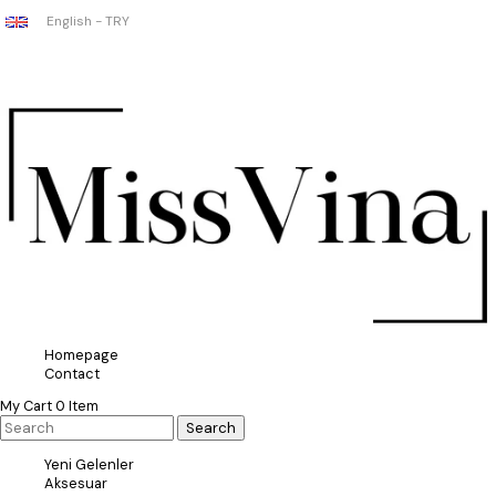
English - TRY
Homepage
Contact
My Cart
0
Item
Yeni Gelenler
Aksesuar