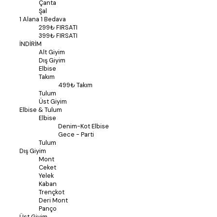
Çanta
Şal
1 Alana 1 Bedava
299₺ FIRSATI
399₺ FIRSATI
İNDİRİM
Alt Giyim
Dış Giyim
Elbise
Takım
499₺ Takım
Tulum
Üst Giyim
Elbise & Tulum
Elbise
Denim-Kot Elbise
Gece - Parti
Tulum
Dış Giyim
Mont
Ceket
Yelek
Kaban
Trençkot
Deri Mont
Panço
Üst Giyim