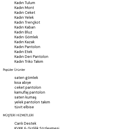
Kadın Tulum
Kadın Mont
Kadın Ceket
Kadın Yelek
Kadın Trençkot
Kadın Kaban
Kadın Bluz
Kadın Gömlek
Kadın Kazak
Kadın Pantolon
Kadın Etek
Kadın Deri Pantolon
Kadın Triko Takım
Popüler Ürünler
saten gömlek
kısa abiye
ceket pantolon
kamuflaj pantolon
saten kumaş
yelek pantolon takım
tüvit elbise
MÜŞTERİ HİZMETLERİ
Canlı Destek
KVKK & Gizlilik Sözleşmesi