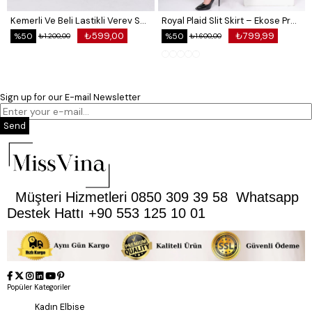
Kemerli Ve Beli Lastikli Verev Saten Etek 6791
Royal Plaid Slit Skirt – Ekose Premium Long Skirt 6831
₺599,00
₺799,99
%50
%50
₺1.200,00
₺1.600,00
Sign up for our E-mail Newsletter
Send
Müşteri Hizmetleri 0850 309 39 58 Whatsapp
Destek Hattı +90 553 125 10 01
Popüler Kategoriler
Kadın Elbise