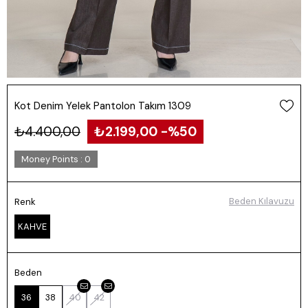
Kot Denim Yelek Pantolon Takım 1309
₺4.400,00
₺2.199,00
50
Money Points
:
0
Beden Kılavuzu
Renk
KAHVE
Beden
36
38
40
42