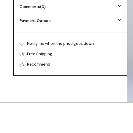
Comments
(0)
💕Model Bilgileri:
Boy: 165cm Kilo:55 Göğüs: 85cm Bel: 65cm Basen:
Payment Options
94cm
👉Prova Ürün Bilgileri:
Ürünlerimiz tam kalıptır kendi bedeninizi tercih
Notify me when the price goes down
edebilirsiniz
Free Shipping
Prova ürün bedeni: S/36
Recommend
🌸Beden seçimi vücut tipine göre değişiklik
gösterebilir.
Daha rahat kalıp isteyenler bir beden büyük tercih
edebilir.
✅
Ürün Beden Ölçü Bilgileri:
36/S Beden Göğüs: 83/90 Bel:67/74 Basen:91/98
38/M Beden Göğüs: 90/97 Bel:74/81 Basen:98/105
40/L Beden Göğüs: 97/104 Bel:81/88 Basen:105/112
42/XL Beden Göğüs: 104/114 Bel:88/98
Basen:112/120