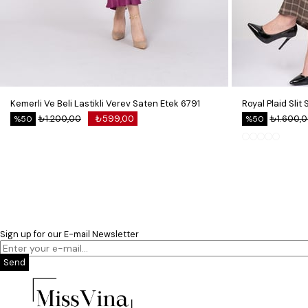
Kemerli Ve Beli Lastikli Verev Saten Etek 6791
₺1.200,00
₺599,00
₺1.600,
%50
%50
Sign up for our E-mail Newsletter
Send