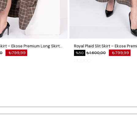
Royal Plaid Slit Skirt – Ekose Premium Long Skirt 6831
00
₺799,99
₺1.600,00
₺799,99
%50