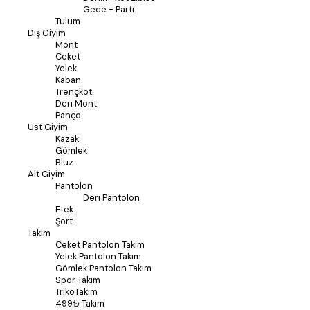
Gece - Parti
Tulum
Dış Giyim
Mont
Ceket
Yelek
Kaban
Trençkot
Deri Mont
Panço
Üst Giyim
Kazak
Gömlek
Bluz
Alt Giyim
Pantolon
Deri Pantolon
Etek
Şort
Takım
Ceket Pantolon Takım
Yelek Pantolon Takım
Gömlek Pantolon Takım
Spor Takım
TrikoTakım
499₺ Takım