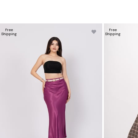
44/XXL Beden Göğüs: 114/124 Bel:98/108
Basen:120/128
Free
Free
Shipping
Shipping