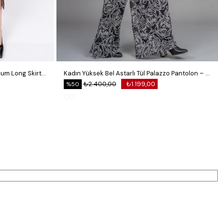
Royal Plaid Slit Skirt – Ekose Premium Long Skirt 6831
Kadın Yüksek Bel Astarlı Tül Palazzo Pantolon – Lastikli Bel Bol Paça Esnek 30342
₺2.400,00
₺1.199,00
%50