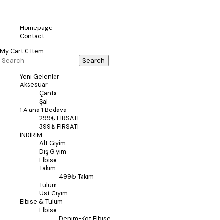
Homepage
Contact
My Cart
0
Item
Yeni Gelenler
Aksesuar
Çanta
Şal
1 Alana 1 Bedava
299₺ FIRSATI
399₺ FIRSATI
İNDİRİM
Alt Giyim
Dış Giyim
Elbise
Takım
499₺ Takım
Tulum
Üst Giyim
Elbise & Tulum
Elbise
Denim-Kot Elbise