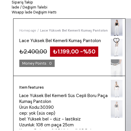
Sipariş Takip
İade / Değişim Talebi
Wsapp İade Değişim Hattı
Homepage
Lace Yüksek Bel Kemerli Kumaş Pantolon
Lace Yüksek Bel Kemerli Kumaş Pantolon
₺2.400,00
₺1.199,00
50
Money Points
:
0
Item features
Lace Yüksek Bel Kemerli Süs Cepli Boru Paça
Kumaş Pantolon
Ürün Kodu:30390
cep: yok (süs cep)
bel: Yüksek bel - düz - lastiksiz
Uzunluk: 108 cm paça 25cm
Kumaş: Dokuma %35 Viskon %65 Polyester