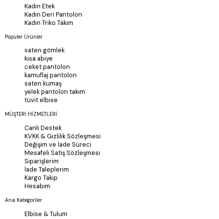
Kadın Etek
Kadın Deri Pantolon
Kadın Triko Takım
Popüler Ürünler
saten gömlek
kısa abiye
ceket pantolon
kamuflaj pantolon
saten kumaş
yelek pantolon takım
tüvit elbise
MÜŞTERİ HİZMETLERİ
Canlı Destek
KVKK & Gizlilik Sözleşmesi
Değişim ve İade Süreci
Mesafeli Satiş Sözleşmesi
Siparişlerim
İade Taleplerim
Kargo Takip
Hesabım
Ana Kategoriler
Elbise & Tulum