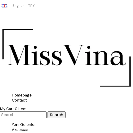
English - TRY
Homepage
Contact
My Cart
0
Item
Yeni Gelenler
Aksesuar