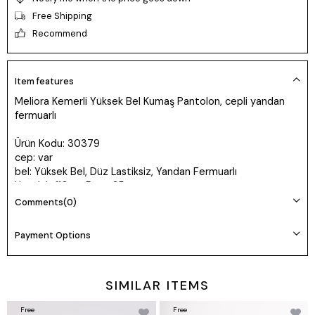
Free Shipping
Recommend
Item features
Meliora Kemerli Yüksek Bel Kumaş Pantolon, cepli yandan
fermuarlı
Ürün Kodu: 30379
cep: var
bel: Yüksek Bel, Düz Lastiksiz, Yandan Fermuarlı
Uzunluk: 110cm Paça 25cm
Kumaş: Dokuma viskon likra
Comments
(0)
Manken 36 Beden Boy: 165 cm Kilo: 55
Payment Options
Beden seçimi vücut tipine göre değişiklik gösterebilir.
Daha rahat kalıp isteyenler bir beden büyük tercih edebilir.
SIMILAR ITEMS
Free
Free