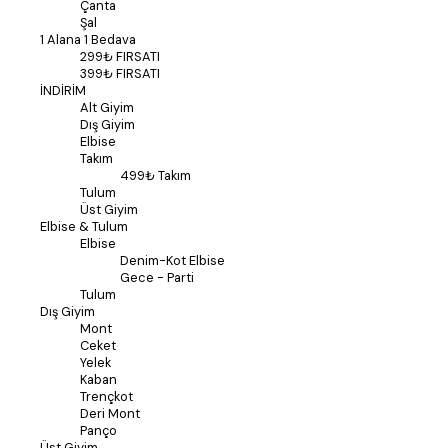
Çanta
Şal
1 Alana 1 Bedava
299₺ FIRSATI
399₺ FIRSATI
İNDİRİM
Alt Giyim
Dış Giyim
Elbise
Takım
499₺ Takım
Tulum
Üst Giyim
Elbise & Tulum
Elbise
Denim-Kot Elbise
Gece - Parti
Tulum
Dış Giyim
Mont
Ceket
Yelek
Kaban
Trençkot
Deri Mont
Panço
Üst Giyim