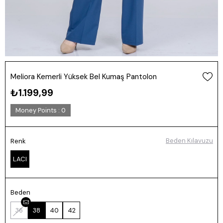
Meliora Kemerli Yüksek Bel Kumaş Pantolon
₺1.199,99
Money Points
:
0
Beden Kılavuzu
Renk
LACI
Beden
36
38
40
42