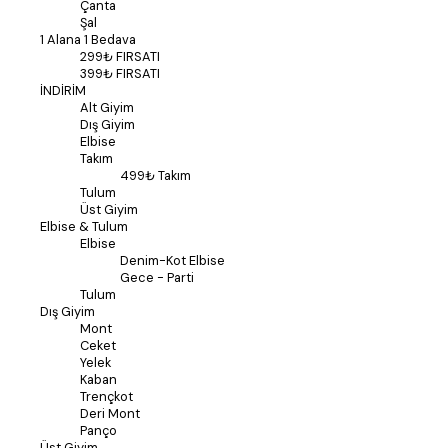
Çanta
Şal
1 Alana 1 Bedava
299₺ FIRSATI
399₺ FIRSATI
İNDİRİM
Alt Giyim
Dış Giyim
Elbise
Takım
499₺ Takım
Tulum
Üst Giyim
Elbise & Tulum
Elbise
Denim-Kot Elbise
Gece - Parti
Tulum
Dış Giyim
Mont
Ceket
Yelek
Kaban
Trençkot
Deri Mont
Panço
Üst Giyim