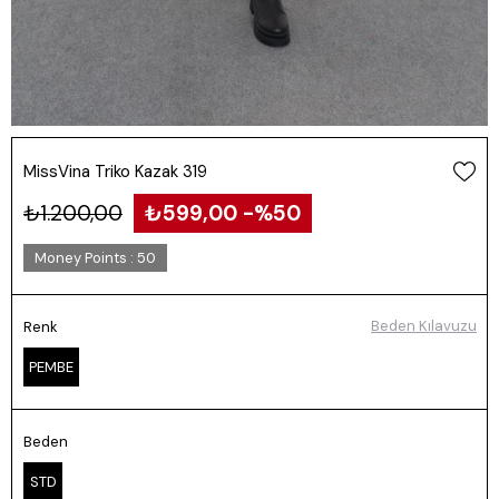
MissVina Triko Kazak 319
₺1.200,00
₺599,00
50
Money Points
:
50
Beden Kılavuzu
Renk
PEMBE
Beden
STD