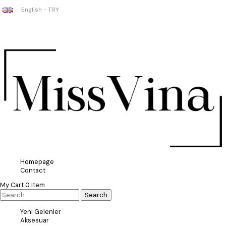
English - TRY
Homepage
Contact
My Cart
0
Item
Yeni Gelenler
Aksesuar