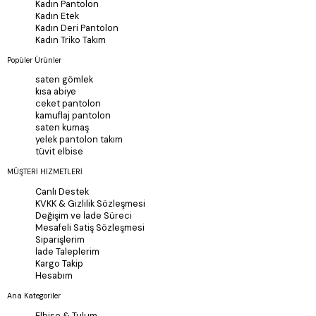
Kadın Pantolon
Kadın Etek
Kadın Deri Pantolon
Kadın Triko Takım
Popüler Ürünler
saten gömlek
kısa abiye
ceket pantolon
kamuflaj pantolon
saten kumaş
yelek pantolon takım
tüvit elbise
MÜŞTERİ HİZMETLERİ
Canlı Destek
KVKK & Gizlilik Sözleşmesi
Değişim ve İade Süreci
Mesafeli Satiş Sözleşmesi
Siparişlerim
İade Taleplerim
Kargo Takip
Hesabım
Ana Kategoriler
Elbise & Tulum