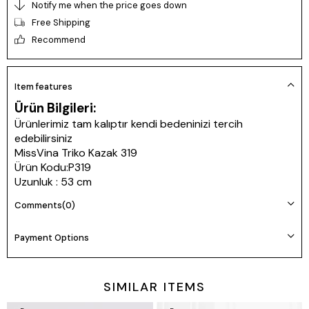
Notify me when the price goes down
Free Shipping
Recommend
Item features
Ürün Bilgileri:
Ürünlerimiz tam kalıptır kendi bedeninizi tercih
edebilirsiniz
MissVina Triko Kazak 319
Ürün Kodu:P319
Uzunluk : 53 cm
Kumaş: Triko Kazak
Comments
(0)
Beden Bilgileri: S/36 M/38 L/40 XL/42 XXL/44
Yıkama Talimatı: Ürünün İç Etiket Bölümünde Gerekli Bilgi
Payment Options
Yer Almaktadır.
Prova Ürün Bilgileri:
Prova ürün bedeni: M/38
SIMILAR ITEMS