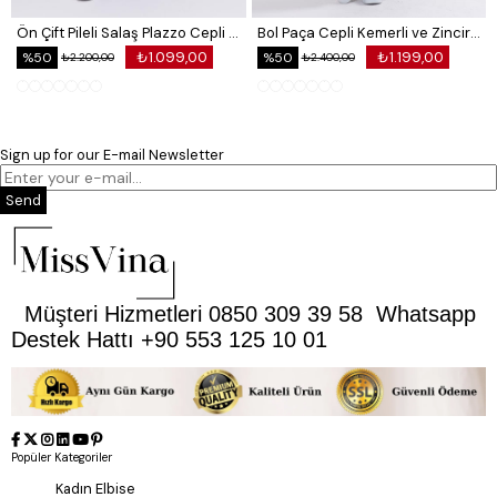
Ön Çift Pileli Salaş Plazzo Cepli Pantolon
Bol Paça Cepli Kemerli ve Zincir Detaylı Atlas Kumaş Pantolon
₺1.099,00
₺1.199,00
%50
%50
₺2.200,00
₺2.400,00
Sign up for our E-mail Newsletter
Send
Müşteri Hizmetleri 0850 309 39 58 Whatsapp
Destek Hattı +90 553 125 10 01
Popüler Kategoriler
Kadın Elbise