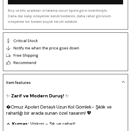
Boy ve kilo aralıkları ortalama vücut tipine göre önerilmiştir.
Daha dar kalıp isteyenler kendi bedenini, daha rahat görünüm
isteyenler bir beden büyük tercih edebilir.
Critical Stock
Notify me when the price goes down
Free Shipping
Recommend
Item features
✨
Zarif ve Modern Duruş!
✨
�Omuz Apolet Detaylı Uzun Kol Gömlek
– Şıklık ve
rahatlığı bir arada sunan özel tasarım! 💖
🔹
Kumaş:
Viskon – Şık ve rahat!
📏
Uzunluk:
60 cm