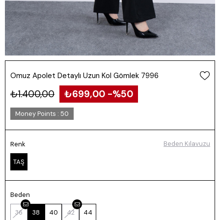
Omuz Apolet Detaylı Uzun Kol Gömlek 7996
₺1.400,00
₺699,00
50
Money Points
:
50
Beden Kılavuzu
Renk
TAŞ
Beden
36
38
40
42
44