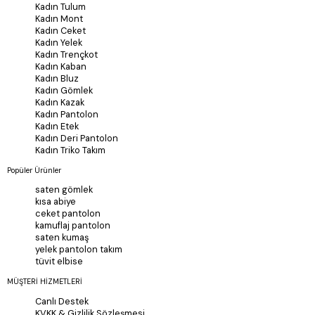
Kadın Tulum
Kadın Mont
Kadın Ceket
Kadın Yelek
Kadın Trençkot
Kadın Kaban
Kadın Bluz
Kadın Gömlek
Kadın Kazak
Kadın Pantolon
Kadın Etek
Kadın Deri Pantolon
Kadın Triko Takım
Popüler Ürünler
saten gömlek
kısa abiye
ceket pantolon
kamuflaj pantolon
saten kumaş
yelek pantolon takım
tüvit elbise
MÜŞTERİ HİZMETLERİ
Canlı Destek
KVKK & Gizlilik Sözleşmesi