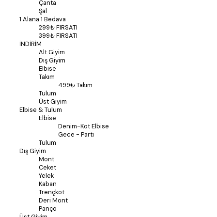
Çanta
Şal
1 Alana 1 Bedava
299₺ FIRSATI
399₺ FIRSATI
İNDİRİM
Alt Giyim
Dış Giyim
Elbise
Takım
499₺ Takım
Tulum
Üst Giyim
Elbise & Tulum
Elbise
Denim-Kot Elbise
Gece - Parti
Tulum
Dış Giyim
Mont
Ceket
Yelek
Kaban
Trençkot
Deri Mont
Panço
Üst Giyim