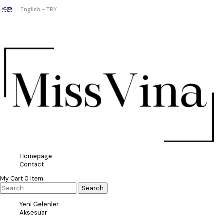
English - TRY
Homepage
Contact
My Cart
0
Item
Yeni Gelenler
Aksesuar