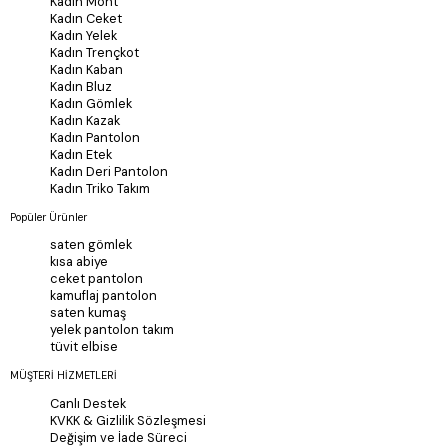
Kadın Mont
Kadın Ceket
Kadın Yelek
Kadın Trençkot
Kadın Kaban
Kadın Bluz
Kadın Gömlek
Kadın Kazak
Kadın Pantolon
Kadın Etek
Kadın Deri Pantolon
Kadın Triko Takım
Popüler Ürünler
saten gömlek
kısa abiye
ceket pantolon
kamuflaj pantolon
saten kumaş
yelek pantolon takım
tüvit elbise
MÜŞTERİ HİZMETLERİ
Canlı Destek
KVKK & Gizlilik Sözleşmesi
Değişim ve İade Süreci