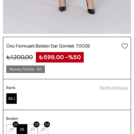
Önü Fermuarlı Belden Dar Gömlek 70026
₺1.200,00
₺599,00
50
Money Points
:
50
Beden Kılavuzu
Renk
BEJ
Beden
36
38
40
42