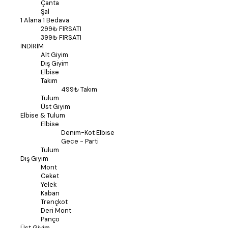
Çanta
Şal
1 Alana 1 Bedava
299₺ FIRSATI
399₺ FIRSATI
İNDİRİM
Alt Giyim
Dış Giyim
Elbise
Takım
499₺ Takım
Tulum
Üst Giyim
Elbise & Tulum
Elbise
Denim-Kot Elbise
Gece - Parti
Tulum
Dış Giyim
Mont
Ceket
Yelek
Kaban
Trençkot
Deri Mont
Panço
Üst Giyim