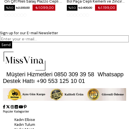
Ön Çift Pileli Salaş Plazzo Cepli Pantolon
Bol Paça Cepli Kemerli ve Zincir Detaylı Atlas Kumaş Pantolon
₺1.099,00
₺1.199,00
%50
%50
₺2.200,00
₺2.400,00
Sign up for our E-mail Newsletter
Send
Müşteri Hizmetleri 0850 309 39 58 Whatsapp
Destek Hattı +90 553 125 10 01
Popüler Kategoriler
Kadın Elbise
Kadın Tulum