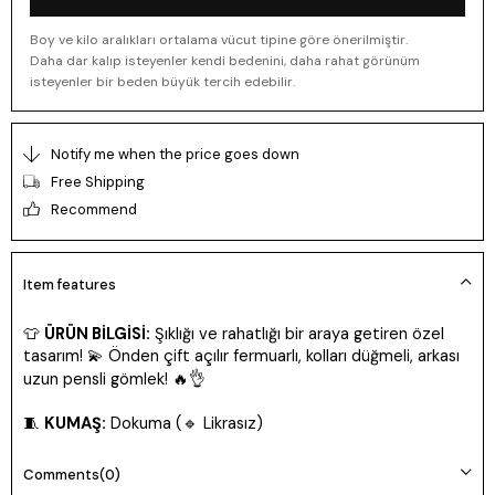
Boy ve kilo aralıkları ortalama vücut tipine göre önerilmiştir.
Daha dar kalıp isteyenler kendi bedenini, daha rahat görünüm
isteyenler bir beden büyük tercih edebilir.
Notify me when the price goes down
Free Shipping
Recommend
Item features
👕
ÜRÜN BİLGİSİ:
Şıklığı ve rahatlığı bir araya getiren özel
tasarım! 💫 Önden çift açılır fermuarlı, kolları düğmeli, arkası
uzun pensli gömlek! 🔥👌
🧵
KUMAŞ:
Dokuma (🔹 Likrasız)
📏
BEDEN:
Tam Kalıp
Comments
(0)
👩‍🎤
Manken:
38 Beden | 170 cm | 62 kg | 85/72/102 ölçüleri