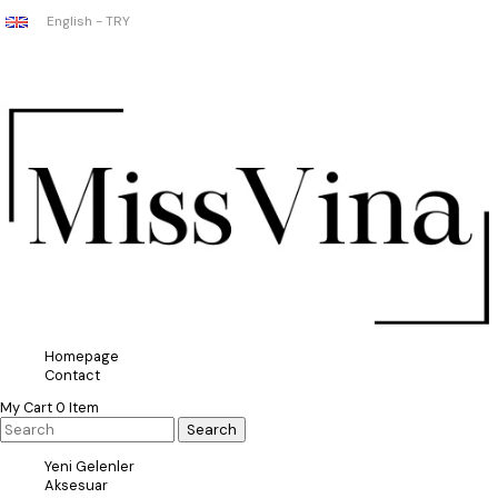
English - TRY
Homepage
Contact
My Cart
0
Item
Yeni Gelenler
Aksesuar