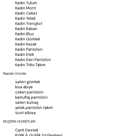
Kadın Tulum
Kadın Mont
Kadın Ceket
Kadın Yelek
Kadın Trençkot
Kadın Kaban
Kadın Bluz
Kadın Gömlek
Kadın Kazak
Kadın Pantolon
Kadın Etek
Kadın Deri Pantolon
Kadın Triko Takım
Popüler Ürünler
saten gömlek
kısa abiye
ceket pantolon
kamuflaj pantolon
saten kumaş
yelek pantolon takım
tüvit elbise
MÜŞTERİ HİZMETLERİ
Canlı Destek
KVKK & Gizlilik Sözleşmesi