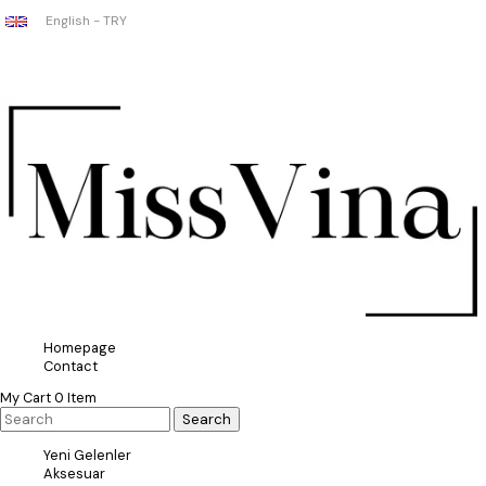
English - TRY
Homepage
Contact
My Cart
0
Item
Yeni Gelenler
Aksesuar