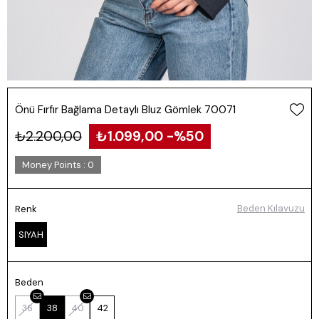
Önü Fırfır Bağlama Detaylı Bluz Gömlek 70071
₺2.200,00
₺1.099,00
50
Money Points
:
0
Beden Kılavuzu
Renk
SIYAH
Beden
36
38
40
42