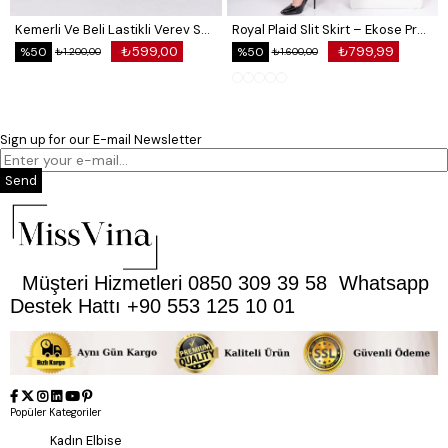
Kemerli Ve Beli Lastikli Verev Saten Etek 6791
Royal Plaid Slit Skirt – Ekose Premium Long Skirt 6831
₺599,00
₺799,99
%50
%50
₺1.200,00
₺1.600,00
Sign up for our E-mail Newsletter
Send
Müşteri Hizmetleri 0850 309 39 58 Whatsapp
Destek Hattı +90 553 125 10 01
Popüler Kategoriler
Kadın Elbise