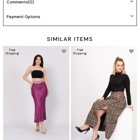
Marka: Missvina
Comments
(0)
Payment Options
SIMILAR ITEMS
Free
Free
Shipping
Shipping