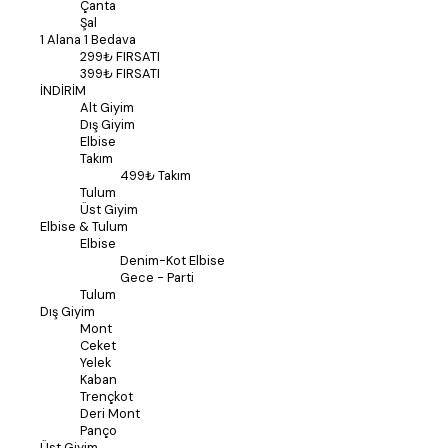
Çanta
Şal
1 Alana 1 Bedava
299₺ FIRSATI
399₺ FIRSATI
İNDİRİM
Alt Giyim
Dış Giyim
Elbise
Takım
499₺ Takım
Tulum
Üst Giyim
Elbise & Tulum
Elbise
Denim-Kot Elbise
Gece - Parti
Tulum
Dış Giyim
Mont
Ceket
Yelek
Kaban
Trençkot
Deri Mont
Panço
Üst Giyim