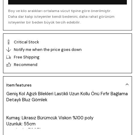
Boy ve kilo aralıkları ortalama vücut tipine göre önerilmiştir.
Daha dar kalıp isteyenler kendi bedenini, daha rahat görünüm
isteyenler bir beden büyük tercih edebilir.
Critical Stock
Notify me when the price goes down
Free Shipping
Recommend
Item features
Geniş Kol Ağızlı Bilekleri Lastikli Uzun Kollu Önü Fırfır Bağlama
Detaylı Bluz Gömlek
Kumaş: Likrasız Bürümcük Viskon %100 poly
Uzunluk: 55cm
ürün kodu: 70071