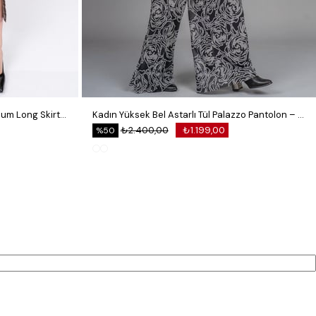
Royal Plaid Slit Skirt – Ekose Premium Long Skirt 6831
Kadın Yüksek Bel Astarlı Tül Palazzo Pantolon – Lastikli Bel Bol Paça Esnek 30342
₺2.400,00
₺1.199,00
%50