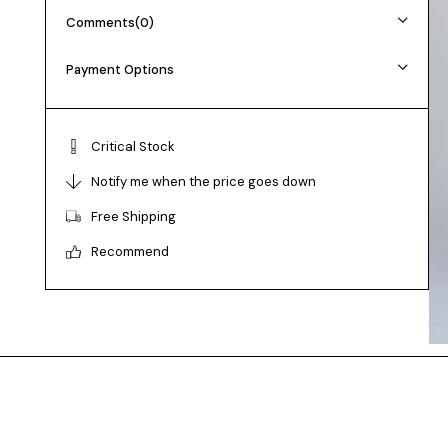
Kumaş: Keten Görünümlü Viskon Polyester
Comments
(0)
Manken 36 Beden Boy: 165 cm Kilo: 55
Payment Options
Beden seçimi vücut tipine göre değişiklik
gösterebilir.
Daha rahat kalıp isteyenler bir beden büyük tercih
Critical Stock
edebilir.
Notify me when the price goes down
Free Shipping
Recommend