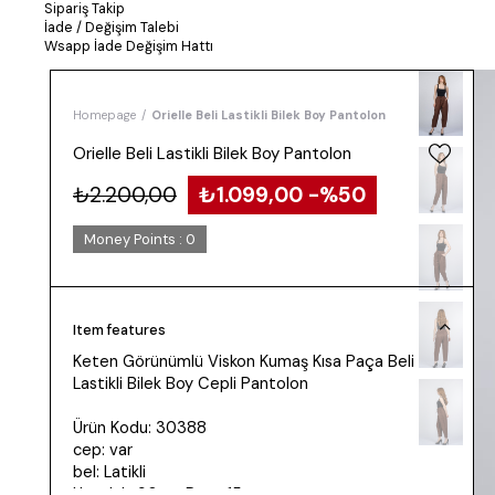
Sipariş Takip
İade / Değişim Talebi
Wsapp İade Değişim Hattı
Homepage
Orielle Beli Lastikli Bilek Boy Pantolon
Orielle Beli Lastikli Bilek Boy Pantolon
₺2.200,00
₺1.099,00
50
Money Points
:
0
Item features
Keten Görünümlü Viskon Kumaş Kısa Paça Beli
Lastikli Bilek Boy Cepli Pantolon
Ürün Kodu: 30388
cep: var
bel: Latikli
Uzunluk: 90cm Paça 15cm