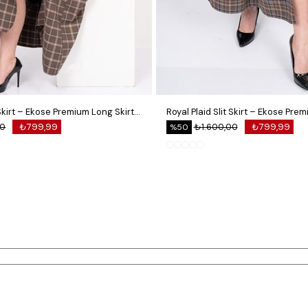
Royal Plaid Slit Skirt – Ekose Premium Long Skirt 6831
00
₺799,99
₺1.600,00
₺799,99
%50