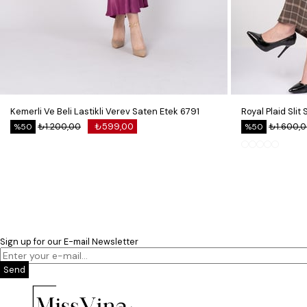
Kemerli Ve Beli Lastikli Verev Saten Etek 6791
₺1.200,00
₺599,00
₺1.600,
%50
%50
Sign up for our E-mail Newsletter
Send