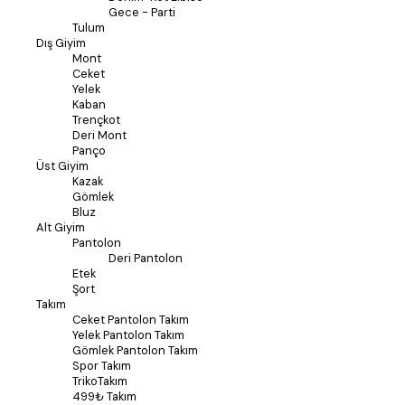
Gece - Parti
Tulum
Dış Giyim
Mont
Ceket
Yelek
Kaban
Trençkot
Deri Mont
Panço
Üst Giyim
Kazak
Gömlek
Bluz
Alt Giyim
Pantolon
Deri Pantolon
Etek
Şort
Takım
Ceket Pantolon Takım
Yelek Pantolon Takım
Gömlek Pantolon Takım
Spor Takım
TrikoTakım
499₺ Takım