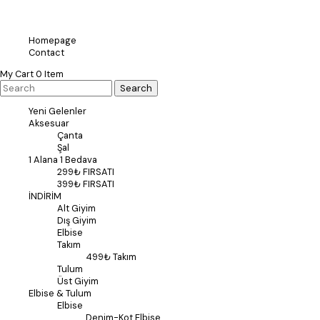
Homepage
Contact
My Cart
0
Item
Yeni Gelenler
Aksesuar
Çanta
Şal
1 Alana 1 Bedava
299₺ FIRSATI
399₺ FIRSATI
İNDİRİM
Alt Giyim
Dış Giyim
Elbise
Takım
499₺ Takım
Tulum
Üst Giyim
Elbise & Tulum
Elbise
Denim-Kot Elbise