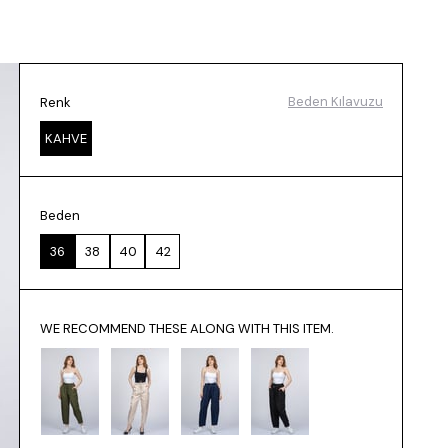
Beden Kılavuzu
Renk
KAHVE
Beden
36
38
40
42
WE RECOMMEND THESE ALONG WITH THIS ITEM.