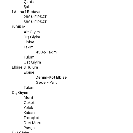
Çanta
Şal
1 Alana 1 Bedava
299₺ FIRSATI
399₺ FIRSATI
İNDİRİM
Alt Giyim
Dış Giyim
Elbise
Takım
499₺ Takım
Tulum
Üst Giyim
Elbise & Tulum
Elbise
Denim-Kot Elbise
Gece - Parti
Tulum
Dış Giyim
Mont
Ceket
Yelek
Kaban
Trençkot
Deri Mont
Panço
Üst Giyim