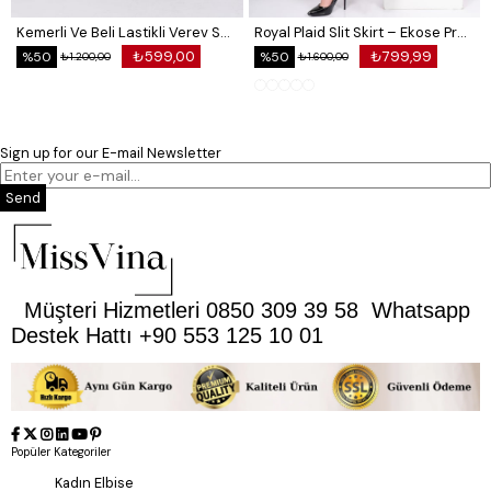
Kemerli Ve Beli Lastikli Verev Saten Etek 6791
Royal Plaid Slit Skirt – Ekose Premium Long Skirt 6831
₺599,00
₺799,99
%50
%50
₺1.200,00
₺1.600,00
Sign up for our E-mail Newsletter
Send
Müşteri Hizmetleri 0850 309 39 58 Whatsapp
Destek Hattı +90 553 125 10 01
Popüler Kategoriler
Kadın Elbise