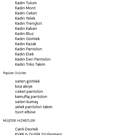
Kadın Tulum
Kadın Mont
Kadın Ceket
Kadın Yelek
Kadın Trençkot
Kadın Kaban
Kadın Bluz
Kadın Gömlek
Kadın Kazak
Kadın Pantolon
Kadın Etek
Kadın Deri Pantolon
Kadın Triko Takım
Popüler Ürünler
saten gömlek
kısa abiye
ceket pantolon
kamuflaj pantolon
saten kumaş
yelek pantolon takım
tüvit elbise
MÜŞTERİ HİZMETLERİ
Canlı Destek
KVKK & Gizlilik Sözleşmesi