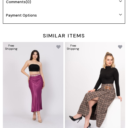
Comments
(0)
Manken 36 Beden Boy: 165 cm Kilo: 55
Payment Options
Beden seçimi vücut tipine göre değişiklik gösterebilir.
Daha rahat kalıp isteyenler bir beden büyük tercih edebilir.
SIMILAR ITEMS
Free
Free
Shipping
Shipping