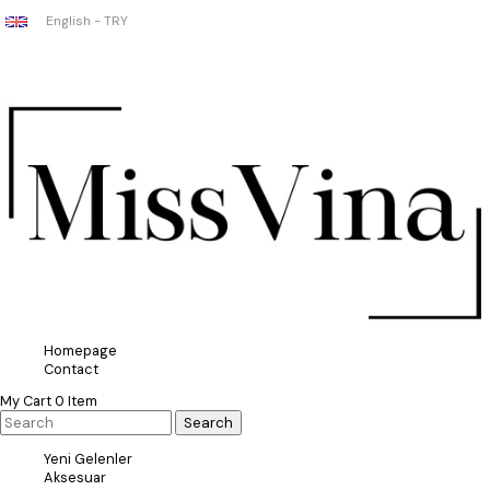
English - TRY
Homepage
Contact
My Cart
0
Item
Yeni Gelenler
Aksesuar