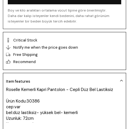
Boy ve kilo aralıkları ortalama vücut tipine göre önerilmiştir.
Daha dar kalıp isteyenler kendi bedenini, daha rahat görünüm
isteyenler bir beden büyük tercih edebilir.
Critical Stock
Notify me when the price goes down
Free Shipping
Recommend
Item features
Roselle Kemerli Kapri Pantolon - Cepli Düz Bel Lastiksiz
Ürün Kodu:30386
cep:var
bel:düz lastiksiz- yüksek bel- kemerli
Uzunluk: 72cm
Kumaş: tencel