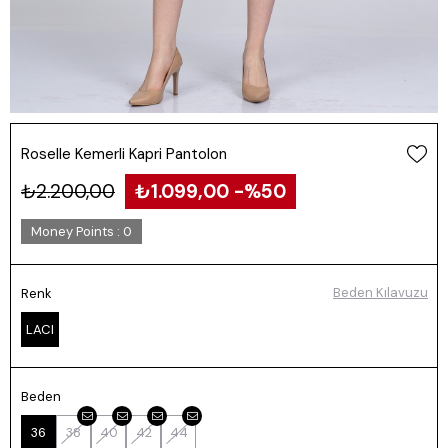
Roselle Kemerli Kapri Pantolon
₺2.200,00
₺1.099,00
50
Money Points
:
0
Beden Kılavuzu
Renk
LACI
Beden
36
38
40
42
44