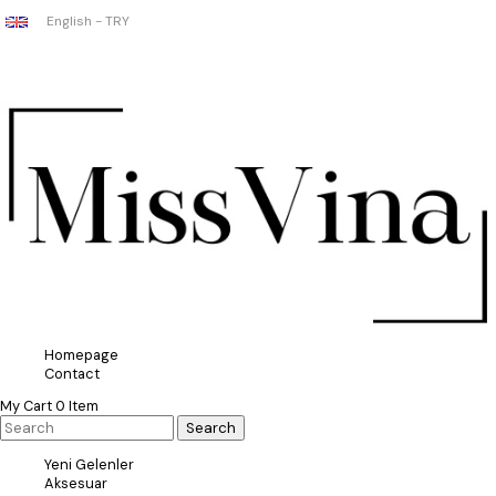
English - TRY
Homepage
Contact
My Cart
0
Item
Yeni Gelenler
Aksesuar