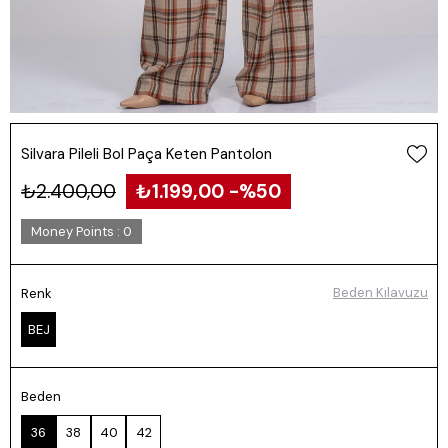
Silvara Pileli Bol Paça Keten Pantolon
₺2.400,00
₺1.199,00
50
Money Points
:
0
Beden Kılavuzu
Renk
BEJ
Beden
36
38
40
42