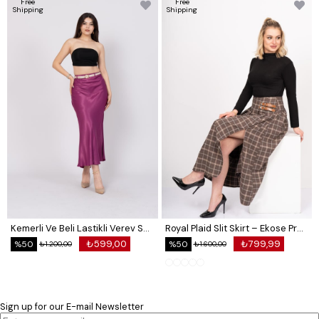
Free
Free
Shipping
Shipping
Kemerli Ve Beli Lastikli Verev Saten Etek 6791
Royal Plaid Slit Skirt – Ekose Premium Long Skirt 6831
₺599,00
₺799,99
%50
%50
₺1.200,00
₺1.600,00
Sign up for our E-mail Newsletter