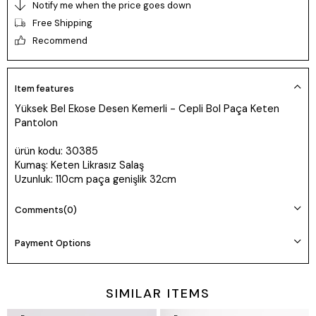
Notify me when the price goes down
Free Shipping
Recommend
Item features
Yüksek Bel Ekose Desen Kemerli - Cepli Bol Paça Keten
Pantolon
ürün kodu: 30385
Kumaş: Keten Likrasız Salaş
Uzunluk: 110cm paça genişlik 32cm
Ürünler Tam Kalıp Manken Prova 36 beden
Comments
(0)
Payment Options
SIMILAR ITEMS