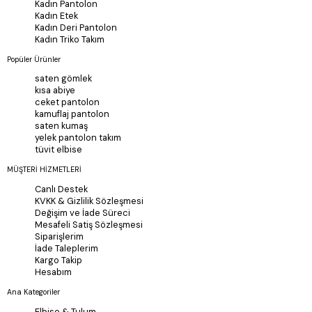
Kadın Pantolon
Kadın Etek
Kadın Deri Pantolon
Kadın Triko Takım
Popüler Ürünler
saten gömlek
kısa abiye
ceket pantolon
kamuflaj pantolon
saten kumaş
yelek pantolon takım
tüvit elbise
MÜŞTERİ HİZMETLERİ
Canlı Destek
KVKK & Gizlilik Sözleşmesi
Değişim ve İade Süreci
Mesafeli Satiş Sözleşmesi
Siparişlerim
İade Taleplerim
Kargo Takip
Hesabım
Ana Kategoriler
Elbise & Tulum