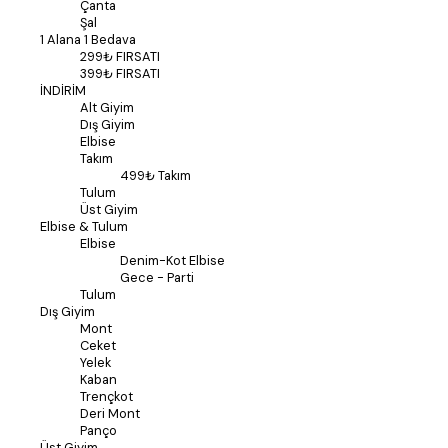
Çanta
Şal
1 Alana 1 Bedava
299₺ FIRSATI
399₺ FIRSATI
İNDİRİM
Alt Giyim
Dış Giyim
Elbise
Takım
499₺ Takım
Tulum
Üst Giyim
Elbise & Tulum
Elbise
Denim-Kot Elbise
Gece - Parti
Tulum
Dış Giyim
Mont
Ceket
Yelek
Kaban
Trençkot
Deri Mont
Panço
Üst Giyim