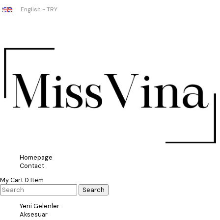
English - TRY
Homepage
Contact
My Cart
0
Item
Yeni Gelenler
Aksesuar