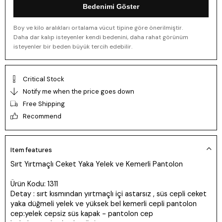
Bedenimi Göster
Boy ve kilo aralıkları ortalama vücut tipine göre önerilmiştir.
Daha dar kalıp isteyenler kendi bedenini, daha rahat görünüm
isteyenler bir beden büyük tercih edebilir.
Critical Stock
Notify me when the price goes down
Free Shipping
Recommend
Item features
Sırt Yırtmaçlı Ceket Yaka Yelek ve Kemerli Pantolon
Ürün Kodu: 1311
Detay : sırt kısmından yırtmaçlı içi astarsız , süs cepli ceket
yaka düğmeli yelek ve yüksek bel kemerli cepli pantolon
cep:yelek cepsiz süs kapak - pantolon cep