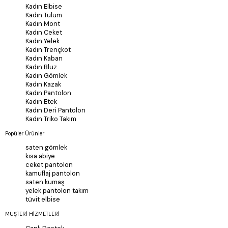
Kadın Elbise
Kadın Tulum
Kadın Mont
Kadın Ceket
Kadın Yelek
Kadın Trençkot
Kadın Kaban
Kadın Bluz
Kadın Gömlek
Kadın Kazak
Kadın Pantolon
Kadın Etek
Kadın Deri Pantolon
Kadın Triko Takım
Popüler Ürünler
saten gömlek
kısa abiye
ceket pantolon
kamuflaj pantolon
saten kumaş
yelek pantolon takım
tüvit elbise
MÜŞTERİ HİZMETLERİ