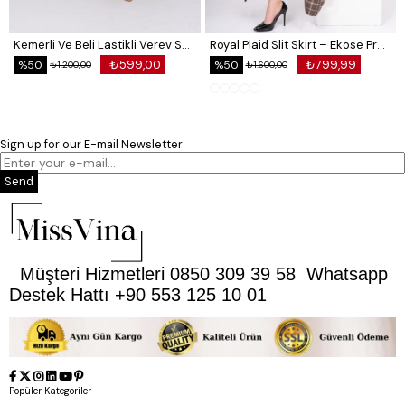
Kemerli Ve Beli Lastikli Verev Saten Etek 6791
Royal Plaid Slit Skirt – Ekose Premium Long Skirt 6831
₺599,00
₺799,99
%50
%50
₺1.200,00
₺1.600,00
Sign up for our E-mail Newsletter
Send
Müşteri Hizmetleri 0850 309 39 58 Whatsapp
Destek Hattı +90 553 125 10 01
Popüler Kategoriler