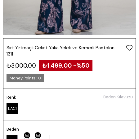
Sırt Yırtmaçlı Ceket Yaka Yelek ve Kemerli Pantolon
1311
₺3.000,00
₺1.499,00
50
Money Points
:
0
Beden Kılavuzu
Renk
LACI
Beden