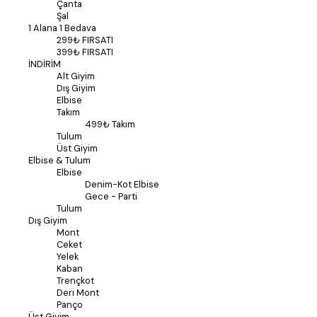
Çanta
Şal
1 Alana 1 Bedava
299₺ FIRSATI
399₺ FIRSATI
İNDİRİM
Alt Giyim
Dış Giyim
Elbise
Takım
499₺ Takım
Tulum
Üst Giyim
Elbise & Tulum
Elbise
Denim-Kot Elbise
Gece - Parti
Tulum
Dış Giyim
Mont
Ceket
Yelek
Kaban
Trençkot
Deri Mont
Panço
Üst Giyim