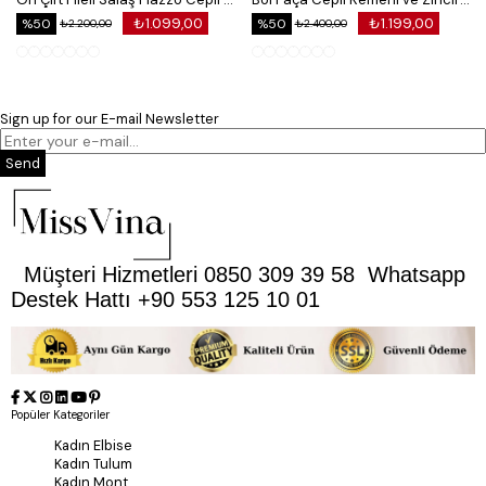
₺1.099,00
₺1.199,00
%50
%50
₺2.200,00
₺2.400,00
Sign up for our E-mail Newsletter
Send
Müşteri Hizmetleri 0850 309 39 58 Whatsapp
Destek Hattı +90 553 125 10 01
Popüler Kategoriler
Kadın Elbise
Kadın Tulum
Kadın Mont