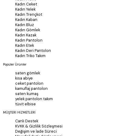
Kadın Ceket
Kadın Yelek
Kadın Trençkot
Kadın Kaban
Kadın Bluz
Kadın Gömlek
Kadın Kazak
Kadın Pantolon
Kadın Etek
Kadın Deri Pantolon
Kadın Triko Takım
Popüler Ürünler
saten gömlek
kısa abiye
ceket pantolon
kamuflaj pantolon
saten kumaş
yelek pantolon takım
tüvit elbise
MÜŞTERİ HİZMETLERİ
Canlı Destek
KVKK & Gizlilik Sözleşmesi
Değişim ve İade Süreci