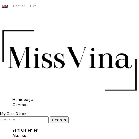
English - TRY
Homepage
Contact
My Cart
0
Item
Yeni Gelenler
Aksesuar