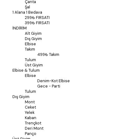
Çanta
Şal
1 Alana 1 Bedava
299₺ FIRSATI
399₺ FIRSATI
İNDİRİM
Alt Giyim
Dış Giyim
Elbise
Takım
499₺ Takım
Tulum
Üst Giyim
Elbise & Tulum
Elbise
Denim-Kot Elbise
Gece - Parti
Tulum
Dış Giyim
Mont
Ceket
Yelek
Kaban
Trençkot
Deri Mont
Panço
Üst Giyim