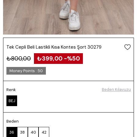
Tek Cepli Beli Lastikli Kısa Kontes Şort 30279
₺800,00
₺399,00
50
Money Points
:
50
Beden Kılavuzu
Renk
BEJ
Beden
36
38
40
42