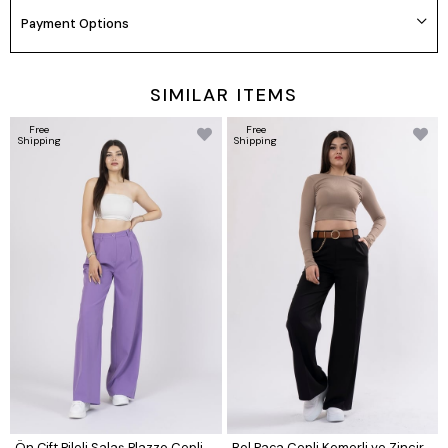
Payment Options
SIMILAR ITEMS
Free
Free
Shipping
Shipping
Ön Çift Pileli Salaş Plazzo Cepli Pantolon
Bol Paça Cepli Kemerli ve Zincir Detaylı Atlas Kumaş Pantolon