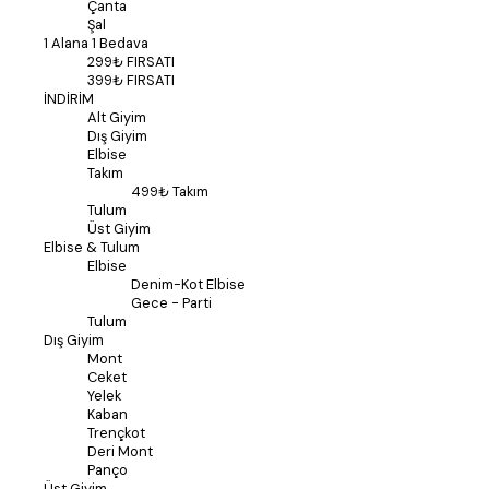
Çanta
Şal
1 Alana 1 Bedava
299₺ FIRSATI
399₺ FIRSATI
İNDİRİM
Alt Giyim
Dış Giyim
Elbise
Takım
499₺ Takım
Tulum
Üst Giyim
Elbise & Tulum
Elbise
Denim-Kot Elbise
Gece - Parti
Tulum
Dış Giyim
Mont
Ceket
Yelek
Kaban
Trençkot
Deri Mont
Panço
Üst Giyim