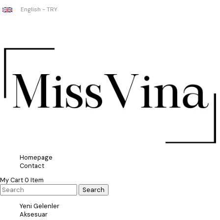
English - TRY
Homepage
Contact
My Cart
0
Item
Yeni Gelenler
Aksesuar