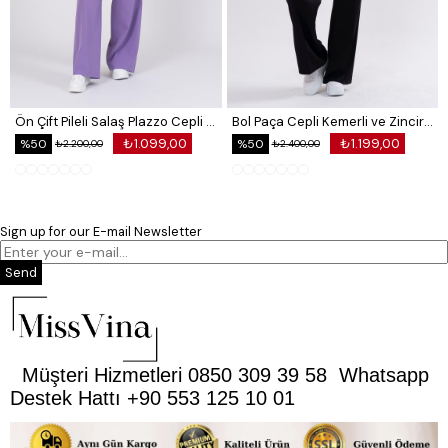
Model Bilgileri:
Boy: 170cm Kilo:62 Göğüs: 85cm Bel: 69cm Basen: 102cm
Ön Çift Pileli Salaş Plazzo Cepli Pantolon
Bol Paça Cepli Kemerli ve Zincir Detaylı Atlas Kumaş Pantolon
₺1.099,00
₺1.199,00
%50
%50
₺2.200,00
₺2.400,00
Ürün Beden Ölçü Bilgileri:
36/S Beden Göğüs: 83/90 Bel:67/74 Basen:91/98
Sign up for our E-mail Newsletter
38/M Beden Göğüs: 90/97 Bel:74/81 Basen:98/105
Send
40/L Beden Göğüs: 97/104 Bel:81/88 Basen:105/112
42/XL Beden Göğüs: 104/114 Bel:88/98 Basen:112/120
Müşteri Hizmetleri 0850 309 39 58 Whatsapp
Destek Hattı +90 553 125 10 01