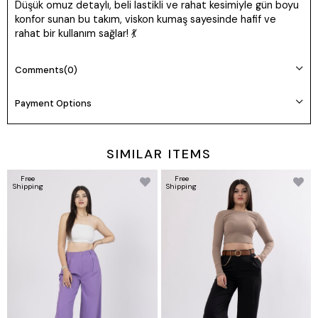
Düşük omuz detaylı, beli lastikli ve rahat kesimiyle gün boyu
konfor sunan bu takım, viskon kumaş sayesinde hafif ve
rahat bir kullanım sağlar! 💃
🪡
Kumaş
: Likrasız Dokuma Viskon
Comments
(0)
📏
Uzunluk
: Üst 57 cm - Pantolon 107 cm
📐
Bedenler
: S - M - L - XL
Payment Options
🔖
Ürün Kodu
:
1196
🌟
Şık & Rahat & Trend
! Bu özel tasarımı kaçırmayın! 🛍️
SIMILAR ITEMS
Beden Bilgileri: S/36 M/38 L/40 XL/42
Free
Free
Shipping
Shipping
Yıkama Talimatı: Ürünün İç Etiket Bölümünde Gerekli Bilgi Yer
Almaktadır.
Prova Ürün Bilgileri:
Prova ürün bedeni: M/38