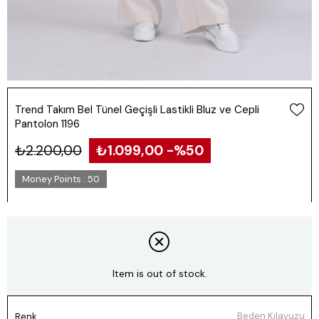
Trend Takım Bel Tünel Geçişli Lastikli Bluz ve Cepli
Pantolon 1196
₺2.200,00
₺1.099,00
50
Money Points
:
50
Item is out of stock.
Beden Kılavuzu
Renk