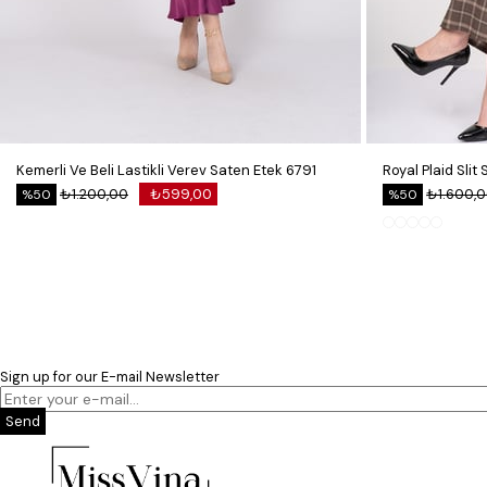
Kemerli Ve Beli Lastikli Verev Saten Etek 6791
₺1.200,00
₺599,00
₺1.600,
%50
%50
Sign up for our E-mail Newsletter
Send