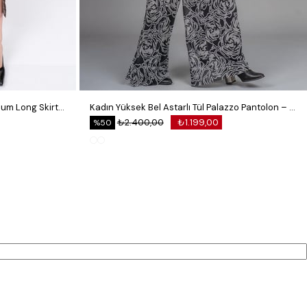
Royal Plaid Slit Skirt – Ekose Premium Long Skirt 6831
Kadın Yüksek Bel Astarlı Tül Palazzo Pantolon – Lastikli Bel Bol Paça Esnek 30342
₺2.400,00
₺1.199,00
%50