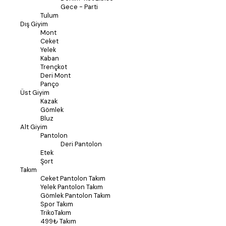
Gece - Parti
Tulum
Dış Giyim
Mont
Ceket
Yelek
Kaban
Trençkot
Deri Mont
Panço
Üst Giyim
Kazak
Gömlek
Bluz
Alt Giyim
Pantolon
Deri Pantolon
Etek
Şort
Takım
Ceket Pantolon Takım
Yelek Pantolon Takım
Gömlek Pantolon Takım
Spor Takım
TrikoTakım
499₺ Takım