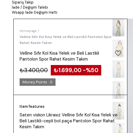
Sipariş Takip
İade / Değişim Talebi
Wsapp İade Değişim Hattı
Homepage
Velline Sıfır Kol Kısa Yelek ve Beli Lastikli Pantolon Spor
Rahat Kesim Takım
Velline Sıfır Kol Kısa Yelek ve Beli Lastikli
Pantolon Spor Rahat Kesim Takım
₺3.400,00
₺1.699,00
50
Money Points
:
0
Item features
Saten viskon Likrasız Velline Sıfır Kol Kısa Yelek ve
Beli Lastikli-cepli bol paça Pantolon Spor Rahat
Kesim Takım