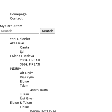
Homepage
Contact
My Cart
0
Item
Yeni Gelenler
Aksesuar
Çanta
Şal
1 Alana 1 Bedava
299₺ FIRSATI
399₺ FIRSATI
İNDİRİM
Alt Giyim
Dış Giyim
Elbise
Takım
499₺ Takım
Tulum
Üst Giyim
Elbise & Tulum
Elbise
Denim-Kot Elbise