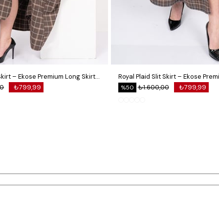
Royal Plaid Slit Skirt – Ekose Premium Long Skirt 6831
00
₺799,99
₺1.600,00
₺799,99
%50