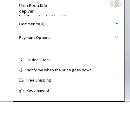
Ürün Kodu:1318
cep:var
bel: Pantolon beli lastikli
Uzunluk:yelek 48cm pantolon 110cm paça 35cm
Comments
(0)
Kumaş: Saten Floş Viskon - Likralı Değil
Payment Options
Manken 36 Beden Boy: 165 cm Kilo: 55
Beden seçimi vücut tipine göre değişiklik
gösterebilir.
Critical Stock
Daha rahat kalıp isteyenler bir beden büyük tercih
edebilir.
Notify me when the price goes down
Free Shipping
Recommend