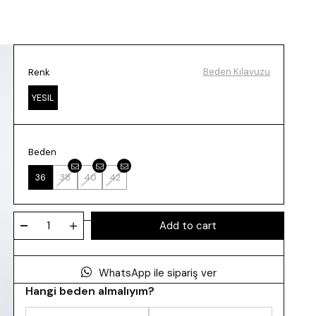
Beden Kılavuzu
Renk
YESIL
Beden
36
38
40
42
WhatsApp ile sipariş ver
Hangi beden almalıyım?