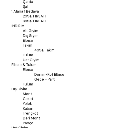
Çanta
Şal
1 Alana 1 Bedava
299₺ FIRSATI
399₺ FIRSATI
İNDİRİM
Alt Giyim
Dış Giyim
Elbise
Takım
499₺ Takım
Tulum
Üst Giyim
Elbise & Tulum
Elbise
Denim-Kot Elbise
Gece - Parti
Tulum
Dış Giyim
Mont
Ceket
Yelek
Kaban
Trençkot
Deri Mont
Panço
Üst Giyim