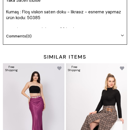
Yaka Saten Elbise
Kumaş : Floş viskon saten doku - likrasız - esneme yapmaz
ürün kodu: 50385
oversize ürün model prova 36 beden
Comments
(0)
SIMILAR ITEMS
Free
Free
Shipping
Shipping