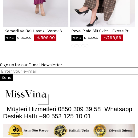
Kemerli Ve Beli Lastikli Verev Saten Etek 6791
Royal Plaid Slit Skirt – Ekose Premium Long Skirt 6831
₺599,00
₺799,99
%50
%50
₺1.200,00
₺1.600,00
Sign up for our E-mail Newsletter
Send
Müşteri Hizmetleri 0850 309 39 58 Whatsapp
Destek Hattı +90 553 125 10 01