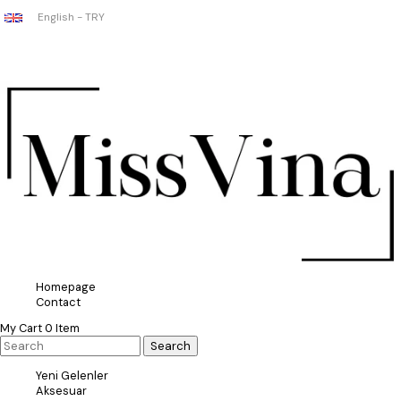
English - TRY
Homepage
Contact
My Cart
0
Item
Yeni Gelenler
Aksesuar