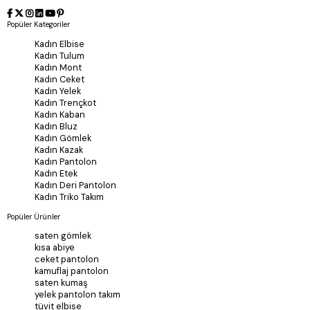
Popüler Kategoriler
Kadın Elbise
Kadın Tulum
Kadın Mont
Kadın Ceket
Kadın Yelek
Kadın Trençkot
Kadın Kaban
Kadın Bluz
Kadın Gömlek
Kadın Kazak
Kadın Pantolon
Kadın Etek
Kadın Deri Pantolon
Kadın Triko Takım
Popüler Ürünler
saten gömlek
kısa abiye
ceket pantolon
kamuflaj pantolon
saten kumaş
yelek pantolon takım
tüvit elbise