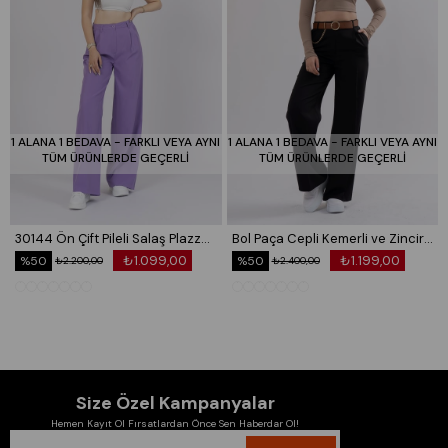
1 ALANA 1 BEDAVA - FARKLI VEYA AYNI
1 ALANA 1 BEDAVA - FARKLI VEYA AYNI
TÜM ÜRÜNLERDE GEÇERLİ
TÜM ÜRÜNLERDE GEÇERLİ
30144 Ön Çift Pileli Salaş Plazzo Cepli Pantolon
Bol Paça Cepli Kemerli ve Zincir Detaylı Atlas Kumaş Pantolon 30024
₺1.099,00
₺1.199,00
%50
%50
₺2.200,00
₺2.400,00
Size Özel Kampanyalar
Hemen Kayıt Ol Fırsatlardan Önce Sen Haberdar Ol!