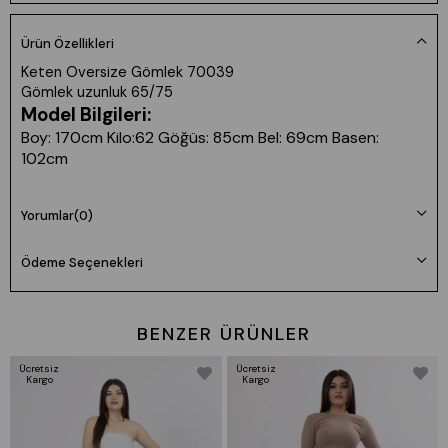
Ürün Özellikleri
Keten Oversize Gömlek 70039
Gömlek uzunluk 65/75
Model Bilgileri:
Boy: 170cm Kilo:62 Göğüs: 85cm Bel: 69cm Basen:
102cm
Ürün Beden Ölçü Bilgileri:
Yorumlar
(0)
36/S Beden Göğüs: 83/90 Bel:67/74 Basen:91/98
38/M Beden Göğüs: 90/97 Bel:74/81 Basen:98/105
Ödeme Seçenekleri
40/L Beden Göğüs: 97/104 Bel:81/88 Basen:105/112
42/XL Beden Göğüs: 104/114 Bel:88/98 Basen:112/120
44/XXL Beden Göğüs: 114/124 Bel:98/108 Basen:120/128
BENZER ÜRÜNLER
Ücretsiz
Ücretsiz
Kargo
Kargo