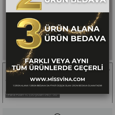
Keten Oversize Gömlek 70039
1 ALANA 1 BEDAVA -
₺1.400,00
₺699,00
50
FARKLI VEYA AYNI TÜM
ÜRÜNLERDE GEÇERLİ
Para Puan TL (50 puan 5₺)
:
50