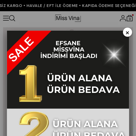
Z KARGO • HAVALE / EFT İLE ÖDEME • KAPIDA ÖDEME SEÇENEĞİ •
Anasayfa
YENİ GELENLER
Keten Oversize Gömlek 70039
0
×