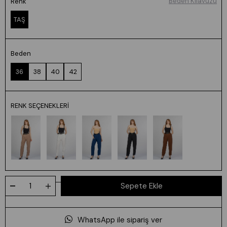
Beden Kılavuzu
Renk
TAŞ
Beden
36
38
40
42
RENK SEÇENEKLERI
WhatsApp ile sipariş ver