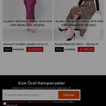
38/M Beden Göğüs: 90/97 Bel:74/81 Basen:98/105
40/L Beden Göğüs: 97/104 Bel:81/88 Basen:105/112
42/XL Beden Göğüs: 104/114 Bel:88/98 Basen:112/120
44/XXL Beden Göğüs: 114/124 Bel:98/108 Basen:120/128
1 ALANA 1 BEDAVA - FARKLI VEYA AYNI
1 ALANA 1 BEDAVA - FARKLI VEYA AYNI
TÜM ÜRÜNLERDE GEÇERLİ
TÜM ÜRÜNLERDE GEÇERLİ
Kemerli Ve Beli Lastikli Verev Saten Etek 6791
Royal Plaid Slit Skirt – Ekose Premium Maxi Etek 6831
₺599,00
₺799,99
%50
%50
₺1.200,00
₺1.600,00
Size Özel Kampanyalar
Hemen Kayıt Ol Fırsatlardan Önce Sen Haberdar Ol!
Gönder
Üyelik koşullarını
ve
kişisel verilerimin
korunmasını kabul
ediyorum.