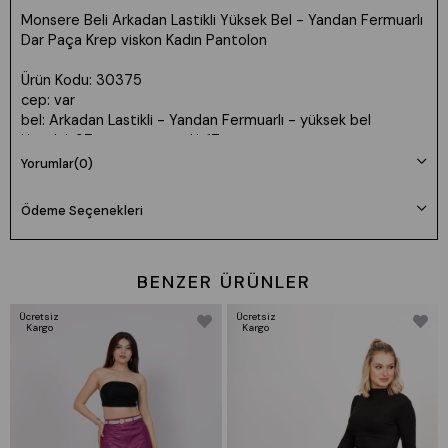
Monsere Beli Arkadan Lastikli Yüksek Bel - Yandan Fermuarlı
Dar Paça Krep viskon Kadın Pantolon
Ürün Kodu: 30375
cep: var
bel: Arkadan Lastikli - Yandan Fermuarlı - yüksek bel
Uzunluk:97cm paça genişlik 17 cm
Kumaş: Krep viskon - az esnek likralı
Yorumlar
(0)
💕Model Bilgileri:
Ödeme Seçenekleri
Boy: 165cm Kilo:55 Göğüs: 85cm Bel: 65cm Basen: 94cm
👉Prova Ürün Bilgileri:
BENZER ÜRÜNLER
Ürünlerimiz tam kalıptır kendi bedeninizi tercih edebilirsiniz
Prova ürün bedeni: S/36
Ücretsiz
Ücretsiz
Kargo
Kargo
🌸Beden seçimi vücut tipine göre değişiklik gösterebilir.
Daha rahat kalıp isteyenler bir beden büyük tercih edebilir.
✅
Ürün Beden Ölçü Bilgileri:
36/S Beden Göğüs: 83/90 Bel:67/74 Basen:91/98