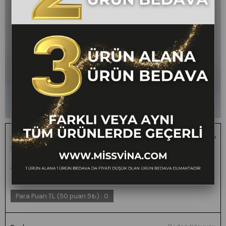
Monsere Beli Lastikli Yüksek Bel Dar Paça Kadın
Pantolon
1 ALANA 1 BEDAVA -
₺2.400,00
₺1.199,00
50
FARKLI VEYA AYNI TÜM
ÜRÜNLERDE GEÇERLİ
Para Puan TL (50 puan 5₺)
:
0