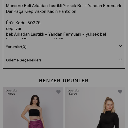
Monsere Beli Arkadan Lastikli Yüksek Bel - Yandan Fermuarlı
Dar Paça Krep viskon Kadın Pantolon
Ürün Kodu: 30375
cep: var
bel: Arkadan Lastikli - Yandan Fermuarlı - yüksek bel
Uzunluk:97cm paça genişlik 17 cm
Kumaş: Krep viskon - az esnek likralı
Yorumlar
(0)
💕Model Bilgileri:
Ödeme Seçenekleri
Boy: 165cm Kilo:55 Göğüs: 85cm Bel: 65cm Basen: 94cm
👉Prova Ürün Bilgileri:
BENZER ÜRÜNLER
Ürünlerimiz tam kalıptır kendi bedeninizi tercih edebilirsiniz
Prova ürün bedeni: S/36
Ücretsiz
Ücretsiz
Kargo
Kargo
🌸Beden seçimi vücut tipine göre değişiklik gösterebilir.
Daha rahat kalıp isteyenler bir beden büyük tercih edebilir.
✅
Ürün Beden Ölçü Bilgileri:
36/S Beden Göğüs: 83/90 Bel:67/74 Basen:91/98