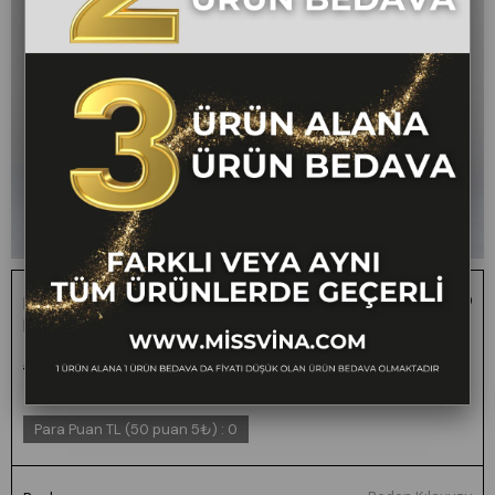
Monsere Beli Lastikli Yüksek Bel Dar Paça Kadın
Pantolon
1 ALANA 1 BEDAVA -
₺2.400,00
₺1.199,00
50
FARKLI VEYA AYNI TÜM
ÜRÜNLERDE GEÇERLİ
Para Puan TL (50 puan 5₺)
:
0