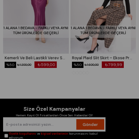
38/M Beden Göğüs: 90/97 Bel:74/81 Basen:98/105
40/L Beden Göğüs: 97/104 Bel:81/88 Basen:105/112
42/XL Beden Göğüs: 104/114 Bel:88/98 Basen:112/120
44/XXL Beden Göğüs: 114/124 Bel:98/108 Basen:120/128
1 ALANA 1 BEDAVA - FARKLI VEYA AYNI
1 ALANA 1 BEDAVA - FARKLI VEYA AYNI
TÜM ÜRÜNLERDE GEÇERLİ
TÜM ÜRÜNLERDE GEÇERLİ
Kemerli Ve Beli Lastikli Verev Saten Etek 6791
Royal Plaid Slit Skirt – Ekose Premium Maxi Etek 6831
₺599,00
₺799,99
%50
%50
₺1.200,00
₺1.600,00
Size Özel Kampanyalar
Hemen Kayıt Ol Fırsatlardan Önce Sen Haberdar Ol!
Gönder
Üyelik koşullarını
ve
kişisel verilerimin
korunmasını kabul
ediyorum.