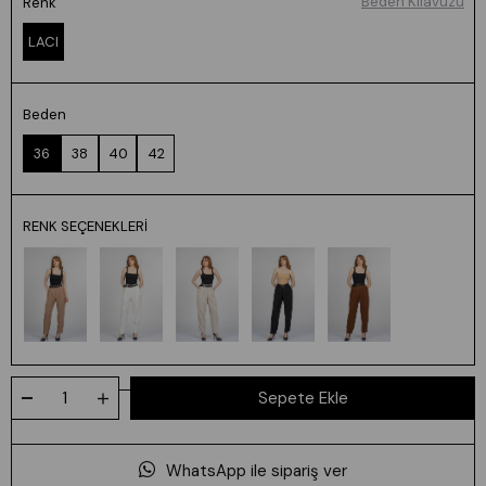
Beden Kılavuzu
Renk
LACI
Beden
36
38
40
42
RENK SEÇENEKLERI
WhatsApp ile sipariş ver