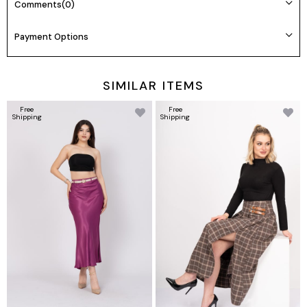
Comments
(0)
💕Model Bilgileri:
Boy: 165cm Kilo:55 Göğüs: 85cm Bel: 65cm Basen: 94cm
Payment Options
👉Prova Ürün Bilgileri:
Ürünlerimiz tam kalıptır kendi bedeninizi tercih edebilirsiniz
SIMILAR ITEMS
Prova ürün bedeni: S/36
Free
Free
Shipping
Shipping
🌸Beden seçimi vücut tipine göre değişiklik gösterebilir.
Daha rahat kalıp isteyenler bir beden büyük tercih edebilir.
✅
Ürün Beden Ölçü Bilgileri:
36/S Beden Göğüs: 83/90 Bel:67/74 Basen:91/98
38/M Beden Göğüs: 90/97 Bel:74/81 Basen:98/105
40/L Beden Göğüs: 97/104 Bel:81/88 Basen:105/112
42/XL Beden Göğüs: 104/114 Bel:88/98 Basen:112/120
44/XXL Beden Göğüs: 114/124 Bel:98/108 Basen:120/128