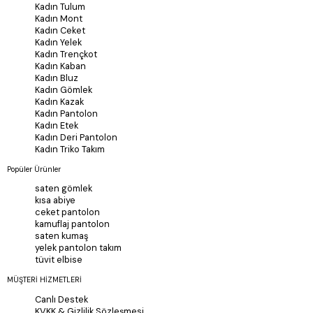
Kadın Tulum
Kadın Mont
Kadın Ceket
Kadın Yelek
Kadın Trençkot
Kadın Kaban
Kadın Bluz
Kadın Gömlek
Kadın Kazak
Kadın Pantolon
Kadın Etek
Kadın Deri Pantolon
Kadın Triko Takım
Popüler Ürünler
saten gömlek
kısa abiye
ceket pantolon
kamuflaj pantolon
saten kumaş
yelek pantolon takım
tüvit elbise
MÜŞTERİ HİZMETLERİ
Canlı Destek
KVKK & Gizlilik Sözleşmesi