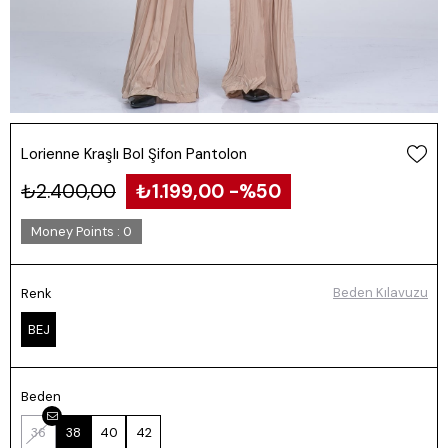
Lorienne Kraşlı Bol Şifon Pantolon
₺2.400,00
₺1.199,00
50
Money Points
:
0
Beden Kılavuzu
Renk
BEJ
Beden
36
38
40
42