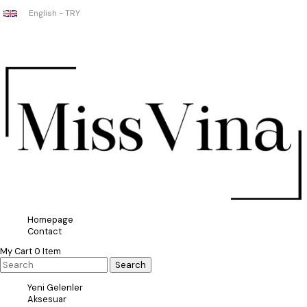
English - TRY
Homepage
Contact
My Cart
0
Item
Yeni Gelenler
Aksesuar