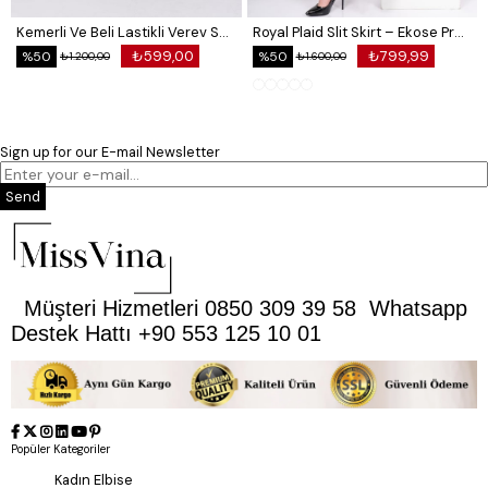
Kemerli Ve Beli Lastikli Verev Saten Etek 6791
Royal Plaid Slit Skirt – Ekose Premium Long Skirt 6831
₺599,00
₺799,99
%50
%50
₺1.200,00
₺1.600,00
Sign up for our E-mail Newsletter
Send
Müşteri Hizmetleri 0850 309 39 58 Whatsapp
Destek Hattı +90 553 125 10 01
Popüler Kategoriler
Kadın Elbise