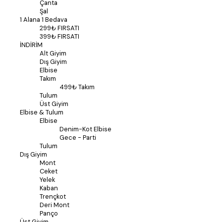
Çanta
Şal
1 Alana 1 Bedava
299₺ FIRSATI
399₺ FIRSATI
İNDİRİM
Alt Giyim
Dış Giyim
Elbise
Takım
499₺ Takım
Tulum
Üst Giyim
Elbise & Tulum
Elbise
Denim-Kot Elbise
Gece - Parti
Tulum
Dış Giyim
Mont
Ceket
Yelek
Kaban
Trençkot
Deri Mont
Panço
Üst Giyim