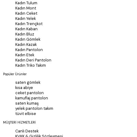
Kadın Tulum
Kadın Mont
Kadın Ceket
Kadın Yelek
Kadın Trençkot
Kadın Kaban
Kadın Bluz
Kadın Gömlek
Kadın Kazak
Kadın Pantolon
Kadın Etek
Kadın Deri Pantolon
Kadın Triko Takım
Popüler Ürünler
saten gömlek
kısa abiye
ceket pantolon
kamuflaj pantolon
saten kumaş
yelek pantolon takım
tüvit elbise
MÜŞTERİ HİZMETLERİ
Canlı Destek
KVKK & Gizlilik Sözleşmesi