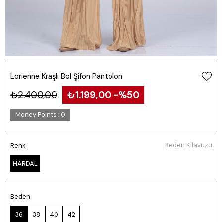
Lorienne Kraşlı Bol Şifon Pantolon
₺2.400,00
₺1.199,00
50
Money Points
:
0
Beden Kılavuzu
Renk
HARDAL
Beden
36
38
40
42