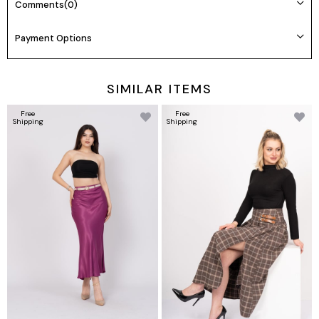
Comments
(0)
💕Model Bilgileri:
Boy: 165cm Kilo:55 Göğüs: 85cm Bel: 65cm Basen: 94cm
Payment Options
👉Prova Ürün Bilgileri:
Ürünlerimiz tam kalıptır kendi bedeninizi tercih edebilirsiniz
SIMILAR ITEMS
Prova ürün bedeni: S/36
Free
Free
Shipping
Shipping
🌸Beden seçimi vücut tipine göre değişiklik gösterebilir.
Daha rahat kalıp isteyenler bir beden büyük tercih edebilir.
✅
Ürün Beden Ölçü Bilgileri:
36/S Beden Göğüs: 83/90 Bel:67/74 Basen:91/98
38/M Beden Göğüs: 90/97 Bel:74/81 Basen:98/105
40/L Beden Göğüs: 97/104 Bel:81/88 Basen:105/112
42/XL Beden Göğüs: 104/114 Bel:88/98 Basen:112/120
44/XXL Beden Göğüs: 114/124 Bel:98/108 Basen:120/128