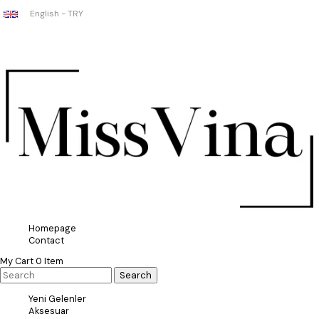
English - TRY
Homepage
Contact
My Cart
0
Item
Yeni Gelenler
Aksesuar