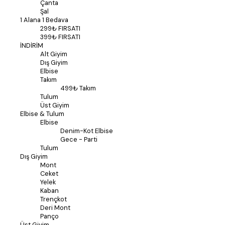
Çanta
Şal
1 Alana 1 Bedava
299₺ FIRSATI
399₺ FIRSATI
İNDİRİM
Alt Giyim
Dış Giyim
Elbise
Takım
499₺ Takım
Tulum
Üst Giyim
Elbise & Tulum
Elbise
Denim-Kot Elbise
Gece - Parti
Tulum
Dış Giyim
Mont
Ceket
Yelek
Kaban
Trençkot
Deri Mont
Panço
Üst Giyim