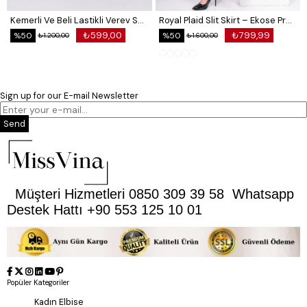
Kemerli Ve Beli Lastikli Verev Saten Etek 6791
Royal Plaid Slit Skirt – Ekose Premium Long Skirt 6831
₺599,00
₺799,99
%50
%50
₺1.200,00
₺1.600,00
Sign up for our E-mail Newsletter
Send
Müşteri Hizmetleri 0850 309 39 58 Whatsapp
Destek Hattı +90 553 125 10 01
Popüler Kategoriler
Kadın Elbise