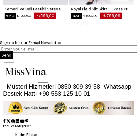
Kemerli Ve Beli Lastikli Verev Saten Etek 6791
Royal Plaid Slit Skirt – Ekose Premium Long Skirt 6831
₺599,00
₺799,99
%50
%50
₺1.200,00
₺1.600,00
Sign up for our E-mail Newsletter
Send
Müşteri Hizmetleri 0850 309 39 58 Whatsapp
Destek Hattı +90 553 125 10 01
Popüler Kategoriler
Kadın Elbise