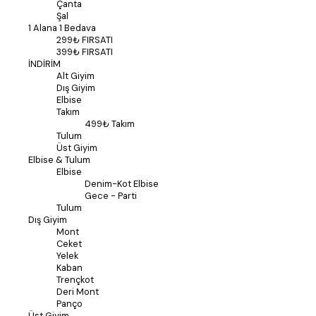
Çanta
Şal
1 Alana 1 Bedava
299₺ FIRSATI
399₺ FIRSATI
İNDİRİM
Alt Giyim
Dış Giyim
Elbise
Takım
499₺ Takım
Tulum
Üst Giyim
Elbise & Tulum
Elbise
Denim-Kot Elbise
Gece - Parti
Tulum
Dış Giyim
Mont
Ceket
Yelek
Kaban
Trençkot
Deri Mont
Panço
Üst Giyim