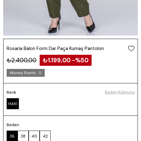
Rosaria Balon Form Dar Paça Kumaş Pantolon
₺2.400,00
₺1.199,00
50
Money Points
:
0
Beden Kılavuzu
Renk
HAKİ
Beden
36
38
40
42