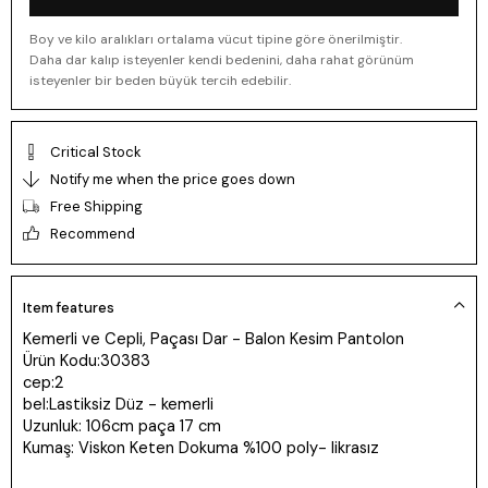
Boy ve kilo aralıkları ortalama vücut tipine göre önerilmiştir.
Daha dar kalıp isteyenler kendi bedenini, daha rahat görünüm
isteyenler bir beden büyük tercih edebilir.
Critical Stock
Notify me when the price goes down
Free Shipping
Recommend
Item features
Kemerli ve Cepli, Paçası Dar - Balon Kesim Pantolon
Ürün Kodu:30383
cep:2
bel:Lastiksiz Düz - kemerli
Uzunluk: 106cm paça 17 cm
Kumaş: Viskon Keten Dokuma %100 poly- likrasız