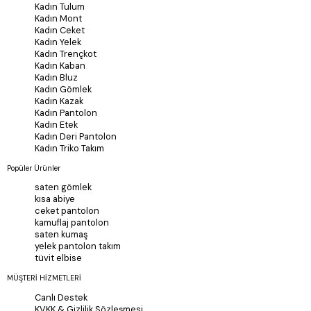
Kadın Tulum
Kadın Mont
Kadın Ceket
Kadın Yelek
Kadın Trençkot
Kadın Kaban
Kadın Bluz
Kadın Gömlek
Kadın Kazak
Kadın Pantolon
Kadın Etek
Kadın Deri Pantolon
Kadın Triko Takım
Popüler Ürünler
saten gömlek
kısa abiye
ceket pantolon
kamuflaj pantolon
saten kumaş
yelek pantolon takım
tüvit elbise
MÜŞTERİ HİZMETLERİ
Canlı Destek
KVKK & Gizlilik Sözleşmesi