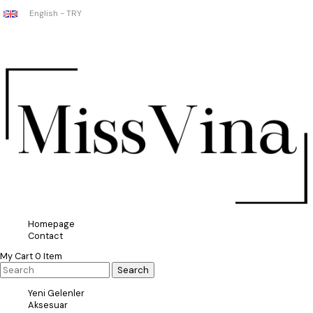
English - TRY
Homepage
Contact
My Cart
0
Item
Yeni Gelenler
Aksesuar