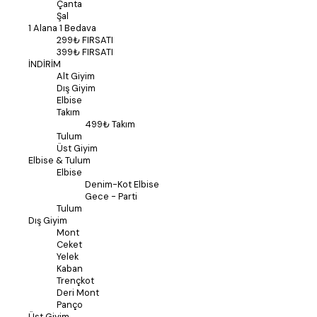
Çanta
Şal
1 Alana 1 Bedava
299₺ FIRSATI
399₺ FIRSATI
İNDİRİM
Alt Giyim
Dış Giyim
Elbise
Takım
499₺ Takım
Tulum
Üst Giyim
Elbise & Tulum
Elbise
Denim-Kot Elbise
Gece - Parti
Tulum
Dış Giyim
Mont
Ceket
Yelek
Kaban
Trençkot
Deri Mont
Panço
Üst Giyim