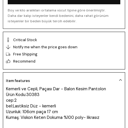
Boy ve kilo aralıkları ortalama vücut tipine göre önerilmiştir.
Daha dar kalıp isteyenler kendi bedenini, daha rahat görünüm
isteyenler bir beden büyük tercih edebilir.
Critical Stock
Notify me when the price goes down
Free Shipping
Recommend
Item features
Kemerli ve Cepli, Paçası Dar - Balon Kesim Pantolon
Ürün Kodu:30383
cep:2
bel:Lastiksiz Düz - kemerli
Uzunluk: 106cm paça 17 cm
Kumaş: Viskon Keten Dokuma %100 poly- likrasız