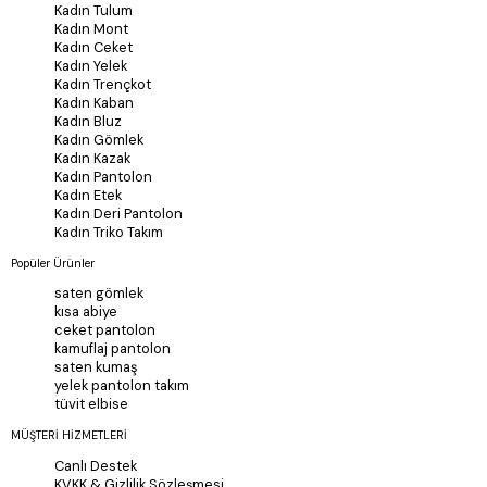
Kadın Tulum
Kadın Mont
Kadın Ceket
Kadın Yelek
Kadın Trençkot
Kadın Kaban
Kadın Bluz
Kadın Gömlek
Kadın Kazak
Kadın Pantolon
Kadın Etek
Kadın Deri Pantolon
Kadın Triko Takım
Popüler Ürünler
saten gömlek
kısa abiye
ceket pantolon
kamuflaj pantolon
saten kumaş
yelek pantolon takım
tüvit elbise
MÜŞTERİ HİZMETLERİ
Canlı Destek
KVKK & Gizlilik Sözleşmesi