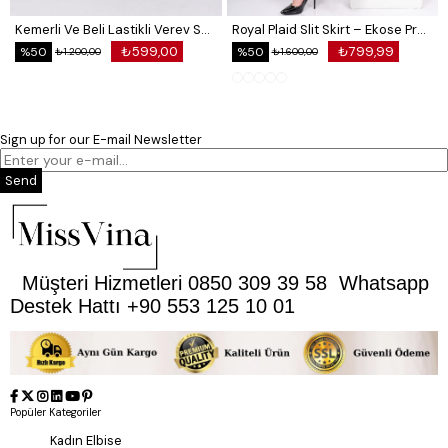
Kemerli Ve Beli Lastikli Verev Saten Etek 6791
Royal Plaid Slit Skirt – Ekose Premium Long Skirt 6831
₺599,00
₺799,99
%50
%50
₺1.200,00
₺1.600,00
Sign up for our E-mail Newsletter
Send
Müşteri Hizmetleri 0850 309 39 58 Whatsapp
Destek Hattı +90 553 125 10 01
Popüler Kategoriler
Kadın Elbise