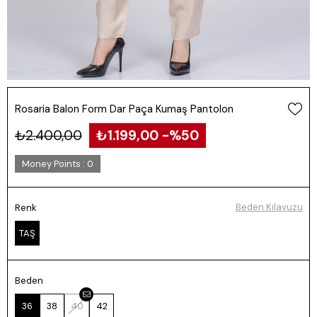
Rosaria Balon Form Dar Paça Kumaş Pantolon
₺2.400,00
₺1.199,00
50
Money Points
:
0
Beden Kılavuzu
Renk
TAŞ
Beden
36
38
40
42