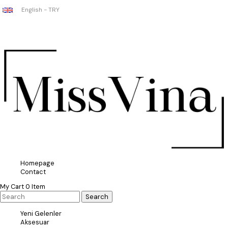
English - TRY
Homepage
Contact
My Cart
0
Item
Yeni Gelenler
Aksesuar