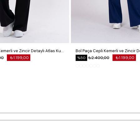
Bol Paça Cepli Kemerli ve Zincir Detaylı Atlas Kumaş Pantolon
00
₺1.199,00
₺2.400,00
₺1.199,00
%50