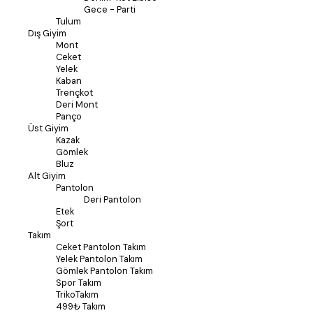
Gece - Parti
Tulum
Dış Giyim
Mont
Ceket
Yelek
Kaban
Trençkot
Deri Mont
Panço
Üst Giyim
Kazak
Gömlek
Bluz
Alt Giyim
Pantolon
Deri Pantolon
Etek
Şort
Takım
Ceket Pantolon Takım
Yelek Pantolon Takım
Gömlek Pantolon Takım
Spor Takım
TrikoTakım
499₺ Takım