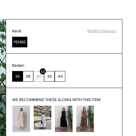
Beden Kılavuzu
Renk
PEMBE
Beden
36
38
40
42
44
WE RECOMMEND THESE ALONG WITH THIS ITEM.