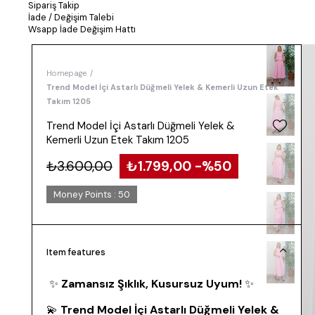
Sipariş Takip
İade / Değişim Talebi
Wsapp İade Değişim Hattı
Homepage
Trend Model İçi Astarlı Düğmeli Yelek & Kemerli Uzun Etek
Takım 1205
Trend Model İçi Astarlı Düğmeli Yelek &
Kemerli Uzun Etek Takım 1205
₺3.600,00
₺1.799,00
50
Money Points
:
50
Item features
✨
Zamansız Şıklık, Kusursuz Uyum!
✨
💫
Trend Model İçi Astarlı Düğmeli Yelek &