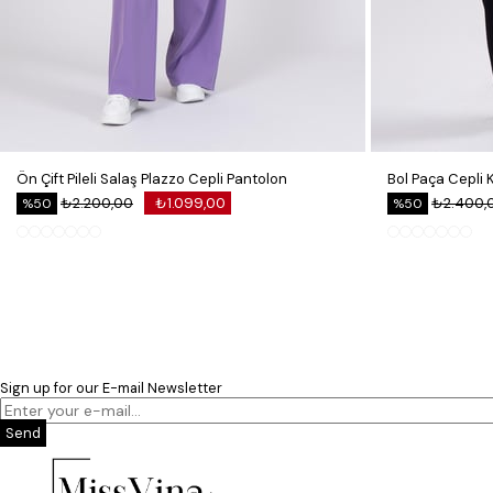
Ön Çift Pileli Salaş Plazzo Cepli Pantolon
₺2.200,00
₺1.099,00
₺2.400,
%50
%50
Sign up for our E-mail Newsletter
Send