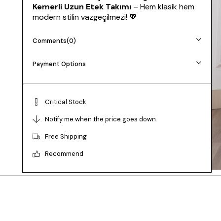
Kemerli Uzun Etek Takımı
– Hem klasik hem
modern stilin vazgeçilmezi! 💖
🔹
Kumaş:
Dokuma – Şık ve rahat!
Comments
(0)
📏
Uzunluk:
Yelek astarlı 50 cm | Etek astarsız
90 cm
Payment Options
👗
Beden:
Tam Kalıp (36-38-40-42 | S-M-L-
XL)
📌
Manken Ölçüleri:
38 Beden | 170 cm | 62 kg
| 85/72/102
Critical Stock
🔖
Ürün Kodu:
1205
Notify me when the price goes down
Free Shipping
Recommend