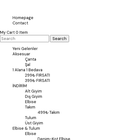
Homepage
Contact
My Cart
0
Item
Yeni Gelenler
Aksesuar
Çanta
Şal
1 Alana 1 Bedava
299₺ FIRSATI
399₺ FIRSATI
İNDİRİM
Alt Giyim
Dış Giyim
Elbise
Takım
499₺ Takım
Tulum
Üst Giyim
Elbise & Tulum
Elbise
Denim-Kot Elbise