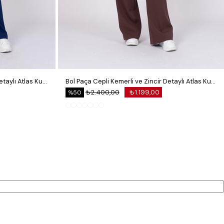
Bol Paça Cepli Kemerli ve Zincir Detaylı Atlas Kumaş Pantolon
Bol Paça Cepli Kemerli ve Zincir Detaylı Atlas Kumaş Pantolon
₺2.400,00
₺1.199,00
%50