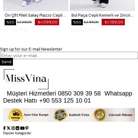
Ön Çift Pileli Salaş Plazzo Cepli Pantolon
Bol Paça Cepli Kemerli ve Zincir Detaylı Atlas Kumaş Pantolon
₺1.099,00
₺1.199,00
%50
%50
₺2.200,00
₺2.400,00
Sign up for our E-mail Newsletter
Send
Müşteri Hizmetleri 0850 309 39 58 Whatsapp
Destek Hattı +90 553 125 10 01
Popüler Kategoriler