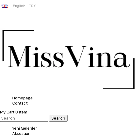
English - TRY
Homepage
Contact
My Cart
0
Item
Yeni Gelenler
Aksesuar