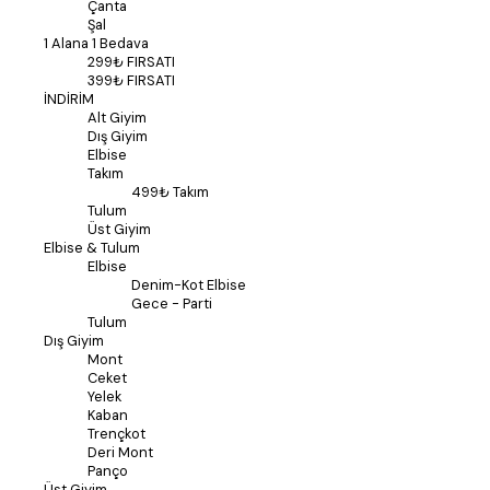
Çanta
Şal
1 Alana 1 Bedava
299₺ FIRSATI
399₺ FIRSATI
İNDİRİM
Alt Giyim
Dış Giyim
Elbise
Takım
499₺ Takım
Tulum
Üst Giyim
Elbise & Tulum
Elbise
Denim-Kot Elbise
Gece - Parti
Tulum
Dış Giyim
Mont
Ceket
Yelek
Kaban
Trençkot
Deri Mont
Panço
Üst Giyim