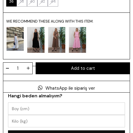
36
38
40
42
44
WE RECOMMEND THESE ALONG WITH THIS ITEM.
WhatsApp ile sipariş ver
Hangi beden almalıyım?