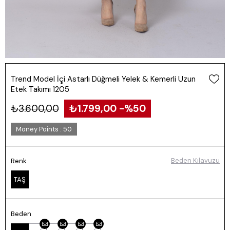
Trend Model İçi Astarlı Düğmeli Yelek & Kemerli Uzun
Etek Takımı 1205
₺3.600,00
₺1.799,00
50
Money Points
:
50
Beden Kılavuzu
Renk
TAŞ
Beden