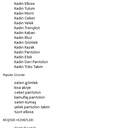
Kadın Elbise
Kadın Tulum
Kadın Mont
Kadın Ceket
Kadın Yelek
Kadın Trençkot
Kadın Kaban
Kadın Bluz
Kadın Gömlek
Kadın Kazak
Kadın Pantolon
Kadın Etek
Kadın Deri Pantolon
Kadın Triko Takım
Popüler Ürünler
saten gömlek
kısa abiye
ceket pantolon
kamuflaj pantolon
saten kumaş
yelek pantolon takım
tüvit elbise
MÜŞTERİ HİZMETLERİ