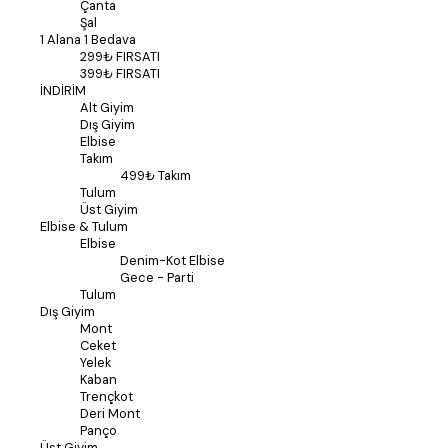
Çanta
Şal
1 Alana 1 Bedava
299₺ FIRSATI
399₺ FIRSATI
İNDİRİM
Alt Giyim
Dış Giyim
Elbise
Takım
499₺ Takım
Tulum
Üst Giyim
Elbise & Tulum
Elbise
Denim-Kot Elbise
Gece - Parti
Tulum
Dış Giyim
Mont
Ceket
Yelek
Kaban
Trençkot
Deri Mont
Panço
Üst Giyim