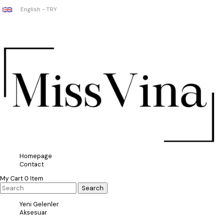
English - TRY
Homepage
Contact
My Cart
0
Item
Yeni Gelenler
Aksesuar