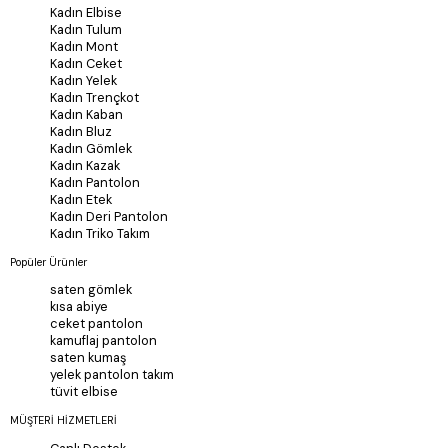
Kadın Elbise
Kadın Tulum
Kadın Mont
Kadın Ceket
Kadın Yelek
Kadın Trençkot
Kadın Kaban
Kadın Bluz
Kadın Gömlek
Kadın Kazak
Kadın Pantolon
Kadın Etek
Kadın Deri Pantolon
Kadın Triko Takım
Popüler Ürünler
saten gömlek
kısa abiye
ceket pantolon
kamuflaj pantolon
saten kumaş
yelek pantolon takım
tüvit elbise
MÜŞTERİ HİZMETLERİ