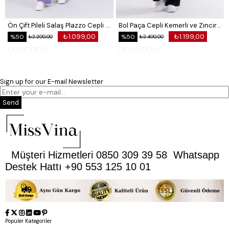
Ön Çift Pileli Salaş Plazzo Cepli Pantolon
Bol Paça Cepli Kemerli ve Zincir Detaylı Atlas Kumaş Pantolon
₺1.099,00
₺1.199,00
%50
%50
₺2.200,00
₺2.400,00
Sign up for our E-mail Newsletter
Send
Müşteri Hizmetleri 0850 309 39 58 Whatsapp
Destek Hattı +90 553 125 10 01
Popüler Kategoriler