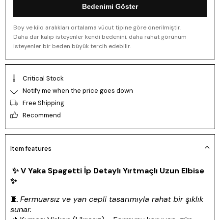
Bedenimi Göster
Boy ve kilo aralıkları ortalama vücut tipine göre önerilmiştir.
Daha dar kalıp isteyenler kendi bedenini, daha rahat görünüm
isteyenler bir beden büyük tercih edebilir.
Critical Stock
Notify me when the price goes down
Free Shipping
Recommend
Item features
✨
V Yaka Spagetti İp Detaylı Yırtmaçlı Uzun Elbise
✨
🧵
Fermuarsız ve yan cepli tasarımıyla rahat bir şıklık
sunar.
📌 Kumaş: Viskon (Likrasız) – Formunu koruyan, gün