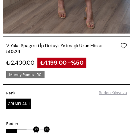
V Yaka Spagetti İp Detaylı Yırtmaçlı Uzun Elbise
50324
₺2.400,00
₺1.199,00
50
Money Points
:
50
Beden Kılavuzu
Renk
GRI MELANJ
Beden