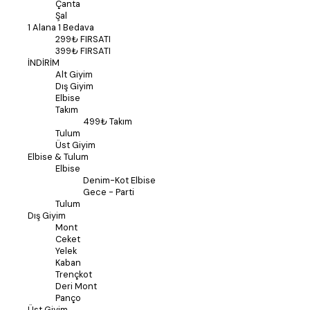
Çanta
Şal
1 Alana 1 Bedava
299₺ FIRSATI
399₺ FIRSATI
İNDİRİM
Alt Giyim
Dış Giyim
Elbise
Takım
499₺ Takım
Tulum
Üst Giyim
Elbise & Tulum
Elbise
Denim-Kot Elbise
Gece - Parti
Tulum
Dış Giyim
Mont
Ceket
Yelek
Kaban
Trençkot
Deri Mont
Panço
Üst Giyim