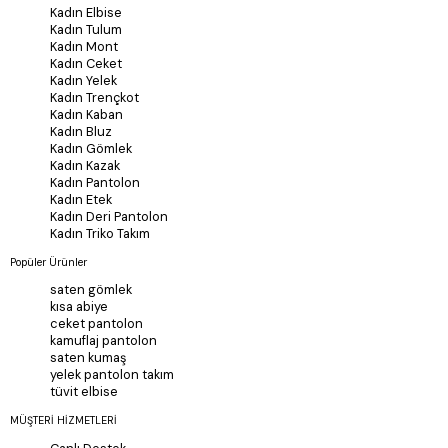
Kadın Elbise
Kadın Tulum
Kadın Mont
Kadın Ceket
Kadın Yelek
Kadın Trençkot
Kadın Kaban
Kadın Bluz
Kadın Gömlek
Kadın Kazak
Kadın Pantolon
Kadın Etek
Kadın Deri Pantolon
Kadın Triko Takım
Popüler Ürünler
saten gömlek
kısa abiye
ceket pantolon
kamuflaj pantolon
saten kumaş
yelek pantolon takım
tüvit elbise
MÜŞTERİ HİZMETLERİ