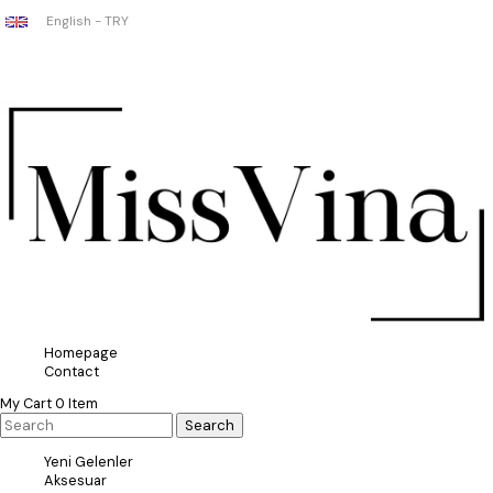
English - TRY
Homepage
Contact
My Cart
0
Item
Yeni Gelenler
Aksesuar