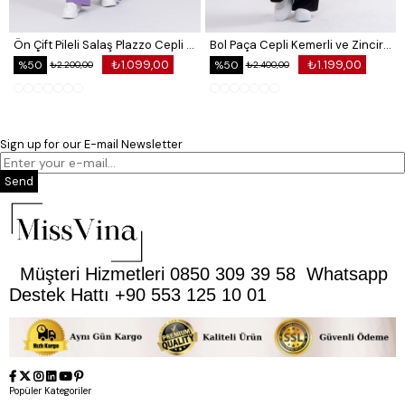
Ön Çift Pileli Salaş Plazzo Cepli Pantolon
Bol Paça Cepli Kemerli ve Zincir Detaylı Atlas Kumaş Pantolon
₺1.099,00
₺1.199,00
%50
%50
₺2.200,00
₺2.400,00
Sign up for our E-mail Newsletter
Send
Müşteri Hizmetleri 0850 309 39 58 Whatsapp
Destek Hattı +90 553 125 10 01
Popüler Kategoriler