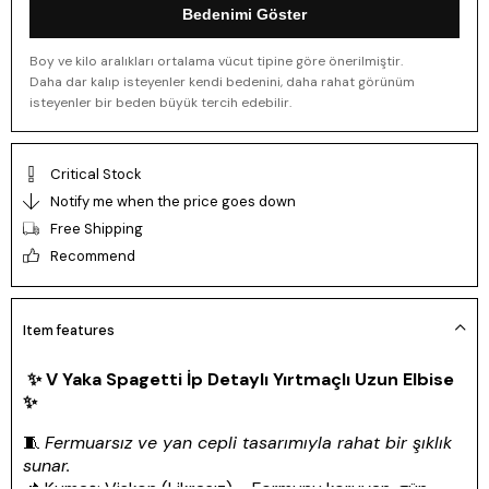
Bedenimi Göster
Boy ve kilo aralıkları ortalama vücut tipine göre önerilmiştir.
Daha dar kalıp isteyenler kendi bedenini, daha rahat görünüm
isteyenler bir beden büyük tercih edebilir.
Critical Stock
Notify me when the price goes down
Free Shipping
Recommend
Item features
✨
V Yaka Spagetti İp Detaylı Yırtmaçlı Uzun Elbise
✨
🧵
Fermuarsız ve yan cepli tasarımıyla rahat bir şıklık
sunar.
📌 Kumaş: Viskon (Likrasız) – Formunu koruyan, gün