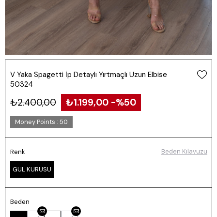
V Yaka Spagetti İp Detaylı Yırtmaçlı Uzun Elbise
50324
₺2.400,00
₺1.199,00
50
Money Points
:
50
Beden Kılavuzu
Renk
GUL KURUSU
Beden